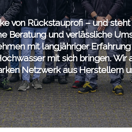
r­ke von Rück­stau­pro­fi – und ste
a­he Bera­tung und ver­läss­li­che Um
eh­men mit lang­jäh­ri­ger Erfah­rung
ch­was­ser mit sich brin­gen. Wir arb
­ken Netz­werk aus Her­stel­lern u