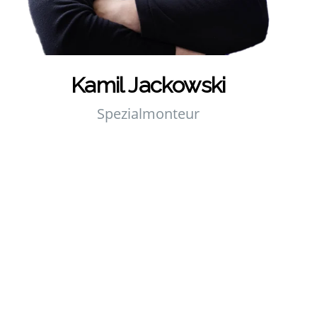
Kamil Jac­kow­ski
Spe­zi­al­mon­teur