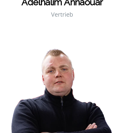
Adel­ha­lim Anna­ouar
Ver­trieb