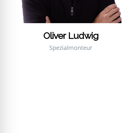
Oli­ver Lud­wig
Spe­zi­al­mon­teur