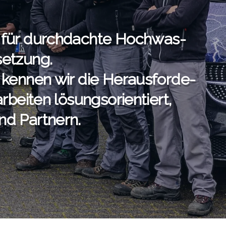
ht für durch­dach­te Hoch­was­
set­zung.
 ken­nen wir die Her­aus­for­de­
ei­ten lösungs­ori­en­tiert,
nd Part­nern.