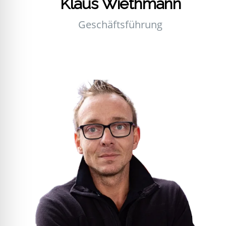
Klaus Wieth­mann
Geschäfts­füh­rung