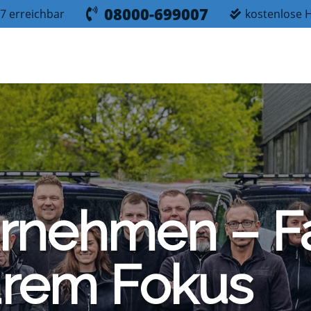
08000-699007
7 erreichbar
kostenlose H
r­neh­men – F
a­rem Fokus