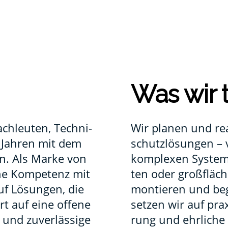
Was wir 
ch­leu­ten, Tech­ni­
Wir pla­nen und rea­l
n Jah­ren mit dem
schutz­lö­sun­gen –
en. Als Mar­ke von
kom­ple­xen Sys­te­m
che Kom­pe­tenz mit
ten oder groß­flä­ch
auf Lösun­gen, die
mon­tie­ren und beg
rt auf eine offe­ne
set­zen wir auf pra­x
 und zuver­läs­si­ge
rung und ehr­li­che