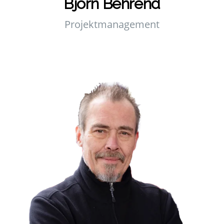
Björn Beh­rend
Pro­jekt­ma­nage­ment