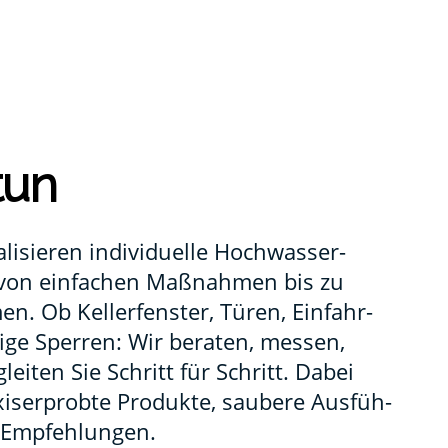
tun
i­sie­ren indi­vi­du­el­le Hoch­was­ser­
 von ein­fa­chen Maß­nah­men bis zu
en. Ob Kel­ler­fens­ter, Türen, Ein­fahr­
i­ge Sper­ren: Wir bera­ten, mes­sen,
lei­ten Sie Schritt für Schritt. Dabei
is­er­prob­te Pro­duk­te, sau­be­re Aus­füh­
 Emp­feh­lun­gen.