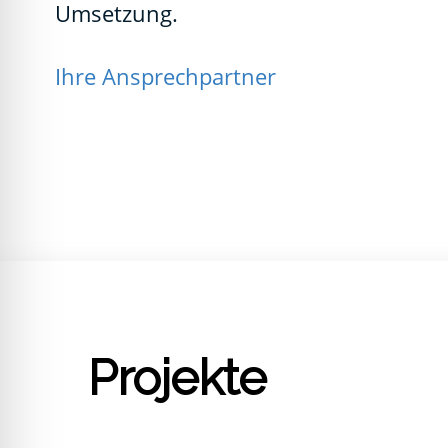
Umset­zung.
Ihre Ansprech­part­ner
Instal­la­ti­on ei
Waben­plat­te i
Pro­jek­te
Müns­ter