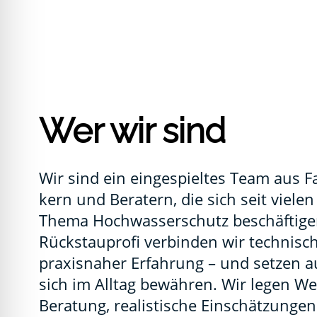
Wer wir sind
Wir sind ein ein­ge­spiel­tes Team aus Fa
kern und Bera­tern, die sich seit vie­le
The­ma Hoch­was­ser­schutz beschäf­ti­g
Rück­stau­pro­fi ver­bin­den wir tech­ni­s
pra­xis­na­her Erfah­rung – und set­zen 
sich im All­tag bewäh­ren. Wir legen We
Bera­tung, rea­lis­ti­sche Ein­schät­zun­gen