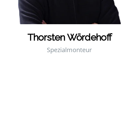
Thors­ten Wör­de­hoff
Spe­zi­al­mon­teur