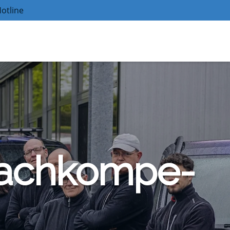
otline
ach­kom­pe­