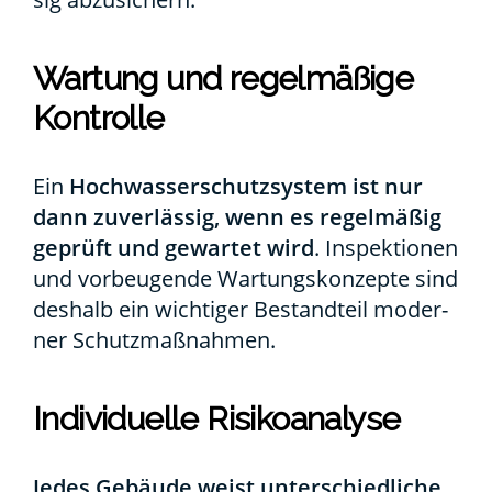
War­tung und regel­mä­ßi­ge
Kon­trol­le
Ein
Hoch­was­ser­schutz­sys­tem ist nur
dann zuver­läs­sig, wenn es regel­mä­ßig
geprüft und gewar­tet wird
. Inspek­tio­nen
und vor­beu­gen­de War­tungs­kon­zep­te sind
des­halb ein wich­ti­ger Bestand­teil moder­
ner Schutz­maß­nah­men.
Indi­vi­du­el­le Risi­ko­ana­ly­se
Jedes Gebäu­de weist unter­schied­li­che