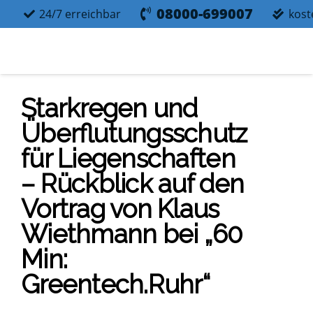
08000-699007
24/7 erreichbar
kost
Stark­re­gen und
Über­flu­tungs­schutz
für Lie­gen­schaf­ten
– Rück­blick auf den
Vor­trag von Klaus
Wieth­mann bei „60
Min:
Greentech.Ruhr“
us