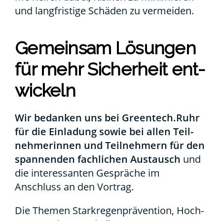
und lang­fris­ti­ge Schä­den zu ver­mei­den.
Gemein­sam Lösun­gen
für mehr Sicher­heit ent­
wi­ckeln
Wir bedan­ken uns bei Greentech.Ruhr
für die Ein­la­dung sowie bei allen Teil­
neh­me­rin­nen und Teil­neh­mern für den
span­nen­den fach­li­chen Aus­tausch
und
die inter­es­san­ten Gesprä­che im
Anschluss an den Vor­trag.
Die The­men Stark­re­gen­prä­ven­ti­on, Hoch­