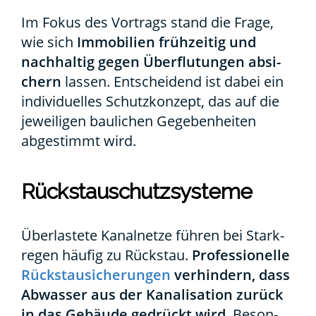
Im Fokus des Vor­trags stand die Fra­ge,
wie sich
Immo­bi­li­en früh­zei­tig und
nach­hal­tig gegen Über­flu­tun­gen absi­
chern
las­sen. Ent­schei­dend ist dabei ein
indi­vi­du­el­les Schutz­kon­zept, das auf die
jewei­li­gen bau­li­chen Gege­ben­hei­ten
abge­stimmt wird.
Rückstau­schutz­sys­te­me
Über­las­te­te Kanal­net­ze füh­ren bei Stark­
re­gen häu­fig zu Rück­stau.
Pro­fes­sio­nel­le
Rück­stau­si­che­run­gen
ver­hin­dern, dass
Abwas­ser aus der Kana­li­sa­ti­on zurück
in das Gebäu­de gedrückt wird
. Beson­