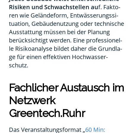
Risi­ken und Schwach­stel­len au
f. Fak­to­
ren wie Gelän­de­form, Ent­wäs­se­rungs­si­
tua­ti­on, Gebäu­de­nut­zung oder tech­ni­sche
Aus­stat­tung müs­sen bei der Pla­nung
berück­sich­tigt wer­den. Eine pro­fes­sio­nel­
le Risi­ko­ana­ly­se bil­det daher die Grund­la­
ge für einen effek­ti­ven Hoch­was­ser­
schutz.
Fach­li­cher Aus­tausch im
Netz­werk
Greentech.Ruhr
Das Ver­an­stal­tungs­for­mat „
60 Min: