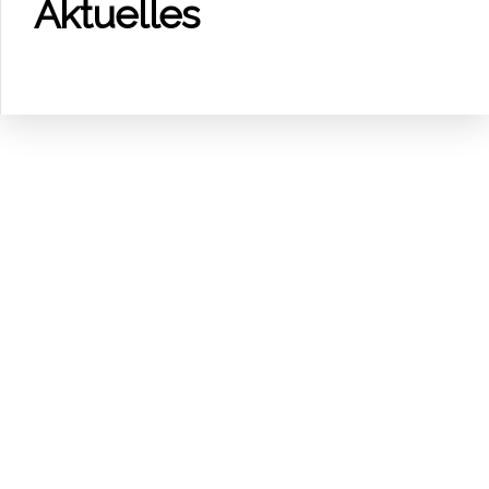
Aktu­el­les
schutz