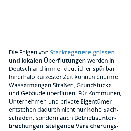
Die Fol­gen von
Stark­re­gen­er­eig­nis­sen
und loka­len Über­flu­tun­gen
wer­den in
Deutsch­land immer deut­li­cher
spür­bar
.
Inner­halb kür­zes­ter Zeit kön­nen enor­me
Was­ser­men­gen Stra­ßen, Grund­stü­cke
und Gebäu­de über­flu­ten. Für Kom­mu­nen,
Unter­neh­men und pri­va­te Eigen­tü­mer
ent­ste­hen dadurch nicht nur
hohe Sach­
schä­den
, son­dern auch
Betriebs­un­ter­
bre­chun­gen, stei­gen­de Ver­si­che­rungs­