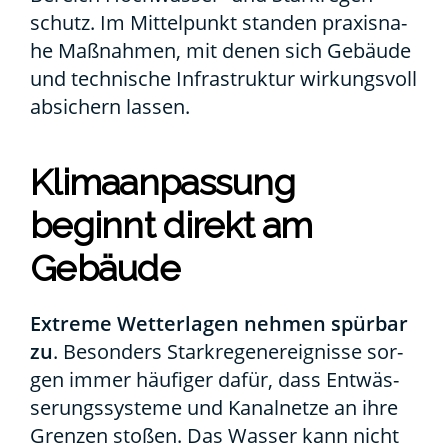
schutz. Im Mit­tel­punkt stan­den pra­xis­na­
he Maß­nah­men, mit denen sich Gebäu­de
und tech­ni­sche Infra­struk­tur wir­kungs­voll
absi­chern las­sen.
Kli­ma­an­pas­sung
beginnt direkt am
Gebäu­de
Extre­me Wet­ter­la­gen neh­men spür­bar
zu
. Beson­ders Stark­re­gen­er­eig­nis­se sor­
gen immer häu­fi­ger dafür, dass Ent­wäs­
se­rungs­sys­te­me und Kanal­net­ze an ihre
Gren­zen sto­ßen. Das Was­ser kann nicht