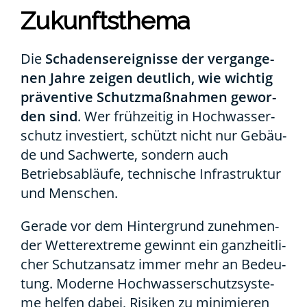
Zukunfts­the­ma
Die
Scha­dens­er­eig­nis­se der ver­gan­ge­
nen Jah­re zei­gen deut­lich, wie wich­tig
prä­ven­ti­ve Schutz­maß­nah­men gewor­
den sind
. Wer früh­zei­tig in Hoch­was­ser­
schutz inves­tiert, schützt nicht nur Gebäu­
de und Sach­wer­te, son­dern auch
Betriebs­ab­läu­fe, tech­ni­sche Infra­struk­tur
und Men­schen.
Gera­de vor dem Hin­ter­grund zuneh­men­
der Wet­ter­ex­tre­me gewinnt ein ganz­heit­li­
cher Schutz­an­satz immer mehr an Bedeu­
tung. Moder­ne Hoch­was­ser­schutz­sys­te­
me hel­fen dabei, Risi­ken zu mini­mie­ren