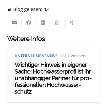
Blog gele­sen:
42
Wei­te­re Infos
UNTERNEHMENSNEWS
vor 2 Wochen
Wich­ti­ger Hin­weis in eige­ner
Sache: Hoch­was­ser­pro­fi ist Ihr
unab­hän­gi­ger Part­ner für pro­
fes­sio­nel­len Hoch­was­ser­
schutz