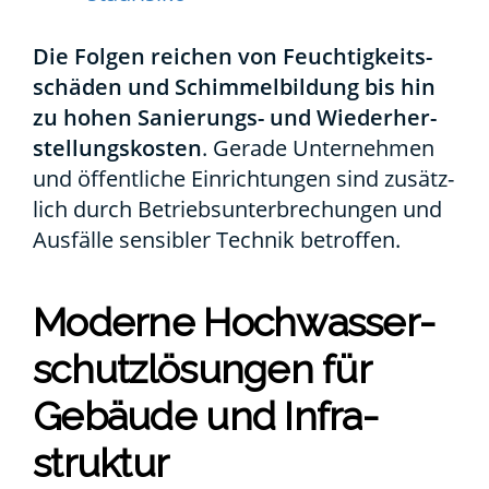
Die Fol­gen rei­chen von Feuch­tig­keits­
schä­den und Schim­mel­bil­dung bis hin
zu hohen Sanie­rungs- und Wie­der­her­
stel­lungs­kos­ten
. Gera­de Unter­neh­men
und öffent­li­che Ein­rich­tun­gen sind zusätz­
lich durch Betriebs­un­ter­bre­chun­gen und
Aus­fäl­le sen­si­bler Tech­nik betrof­fen.
Moder­ne Hoch­was­ser­
schutz­lö­sun­gen für
Gebäu­de und Infra­
struk­tur