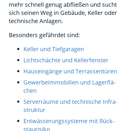
mehr schnell genug abflie­ßen und sucht
sich sei­nen Weg in Gebäu­de, Kel­ler oder
tech­ni­sche Anla­gen.
Beson­ders gefähr­det sind:
Kel­ler und Tief­ga­ra­gen
Licht­schäch­te und Kel­ler­fens­ter
Haus­ein­gän­ge und Ter­ras­sen­tü­ren
Gewer­be­im­mo­bi­li­en und Lager­flä­
chen
Ser­ver­räu­me und tech­ni­sche Infra­
struk­tur
Ent­wäs­se­rungs­sys­te­me mit Rück­
stau­ri­si­ko