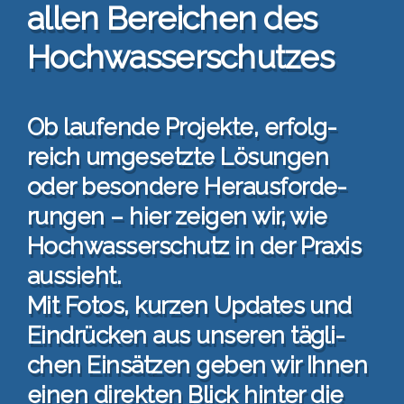
allen Berei­chen des
Hoch­was­ser­schut­zes
Ob lau­fen­de Pro­jek­te, erfolg­
reich umge­setz­te Lösun­gen
oder beson­de­re Her­aus­for­de­
run­gen – hier zei­gen wir, wie
Hoch­was­ser­schutz in der Pra­xis
aus­sieht.
Mit Fotos, kur­zen Updates und
Ein­drü­cken aus unse­ren täg­li­
chen Ein­sät­zen geben wir Ihnen
einen direk­ten Blick hin­ter die