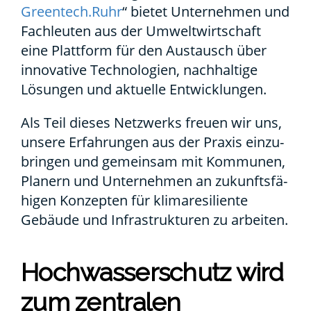
Greentech.Ruhr
“ bie­tet Unter­neh­men und
Fach­leu­ten aus der Umwelt­wirt­schaft
eine Platt­form für den Aus­tausch über
inno­va­ti­ve Tech­no­lo­gien, nach­hal­ti­ge
Lösun­gen und aktu­el­le Ent­wick­lun­gen.
Als Teil die­ses Netz­werks freu­en wir uns,
unse­re Erfah­run­gen aus der Pra­xis ein­zu­
brin­gen und gemein­sam mit Kom­mu­nen,
Pla­nern und Unter­neh­men an zukunfts­fä­
hi­gen Kon­zep­ten für kli­ma­re­si­li­en­te
Gebäu­de und Infra­struk­tu­ren zu arbei­ten.
Hoch­was­ser­schutz wird
zum zen­tra­len