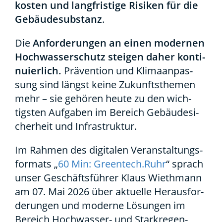
kos­ten und lang­fris­ti­ge Risi­ken für die
Gebäu­de­sub­stanz
.
Die
Anfor­de­run­gen an einen moder­nen
Hoch­was­ser­schutz stei­gen daher kon­ti­
nu­ier­lich.
Prä­ven­ti­on und Kli­ma­an­pas­
sung sind längst kei­ne Zukunfts­the­men
mehr – sie gehö­ren heu­te zu den wich­
tigs­ten Auf­ga­ben im Bereich Gebäu­de­si­
cher­heit und Infra­struk­tur.
Im Rah­men des digi­ta­len Ver­an­stal­tungs­
for­mats „
60 Min: Greentech.Ruhr
“ sprach
unser Geschäfts­füh­rer Klaus Wieth­mann
am 07. Mai 2026 über aktu­el­le Her­aus­for­
de­run­gen und moder­ne Lösun­gen im
Bereich Hoch­was­ser- und Stark­re­gen­