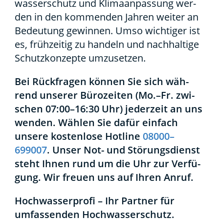
was­ser­schutz und Kli­ma­an­pas­sung wer­
den in den kom­men­den Jah­ren wei­ter an
Bedeu­tung gewin­nen. Umso wich­ti­ger ist
es, früh­zei­tig zu han­deln und nach­hal­ti­ge
Schutz­kon­zep­te umzu­set­zen.
Bei Rück­fra­gen kön­nen Sie sich wäh­
rend unse­rer Büro­zei­ten (Mo.–Fr. zwi­
schen 07:00–16:30 Uhr) jeder­zeit an uns
wen­den. Wäh­len Sie dafür ein­fach
unse­re kos­ten­lo­se Hot­line
08000–
699007
. Unser Not- und Stö­rungs­dienst
steht Ihnen rund um die Uhr zur Ver­fü­
gung. Wir freu­en uns auf Ihren Anruf.
Hoch­was­ser­pro­fi – Ihr Part­ner für
umfas­sen­den Hoch­was­ser­schutz.