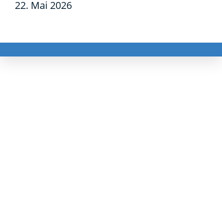
22. Mai 2026
odus
dus