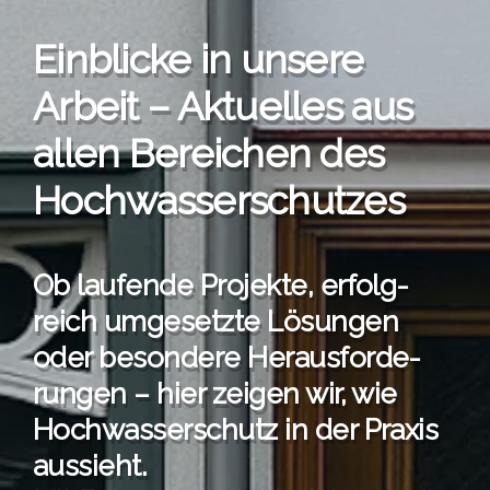
Ein­bli­cke in unse­re
Arbeit – Aktu­el­les aus
allen Berei­chen des
Hoch­was­ser­schut­zes
Ob lau­fen­de Pro­jek­te, erfolg­
reich umge­setz­te Lösun­gen
oder beson­de­re Her­aus­for­de­
run­gen – hier zei­gen wir, wie
Hoch­was­ser­schutz in der Pra­xis
aus­sieht.