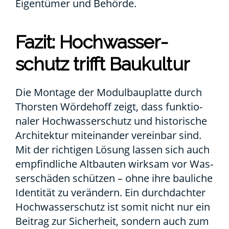
Eigen­tü­mer und Behör­de.
Fazit: Hoch­was­ser­
schutz trifft Bau­kul­tur
Die Mon­ta­ge der Modul­bau­plat­te durch
Thors­ten Wör­de­hoff zeigt, dass funk­tio­
na­ler Hoch­was­ser­schutz und his­to­ri­sche
Archi­tek­tur mit­ein­an­der ver­ein­bar sind.
Mit der rich­ti­gen Lösung las­sen sich auch
emp­find­li­che Alt­bau­ten wirk­sam vor Was­
ser­schä­den schüt­zen – ohne ihre bau­li­che
Iden­ti­tät zu ver­än­dern. Ein durch­dach­ter
Hoch­was­ser­schutz ist somit nicht nur ein
Bei­trag zur Sicher­heit, son­dern auch zum