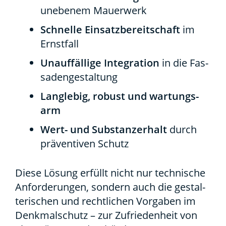
unebe­nem Mau­er­werk
Schnel­le Ein­satz­be­reit­schaft
im
Ernst­fall
Unauf­fäl­li­ge Inte­gra­ti­on
in die Fas­
sa­den­ge­stal­tung
Lang­le­big, robust und war­tungs­
arm
Wert- und Sub­stanz­er­halt
durch
prä­ven­ti­ven Schutz
Die­se Lösung erfüllt nicht nur tech­ni­sche
Anfor­de­run­gen, son­dern auch die gestal­
te­ri­schen und recht­li­chen Vor­ga­ben im
Denk­mal­schutz – zur Zufrie­den­heit von