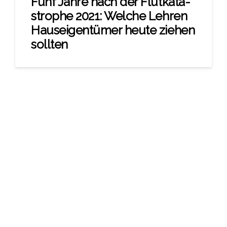
Fünf Jah­re nach der Flut­ka­ta­
stro­phe 2021: Wel­che Leh­ren
Haus­ei­gen­tü­mer heu­te zie­hen
soll­ten