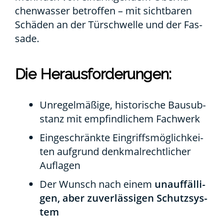
chen­was­ser betrof­fen – mit sicht­ba­ren
Schä­den an der Tür­schwel­le und der Fas­
sa­de.
Die Her­aus­for­de­run­gen:
Unre­gel­mä­ßi­ge, his­to­ri­sche Bau­sub­
stanz mit emp­find­li­chem Fach­werk
Ein­ge­schränk­te Ein­griffs­mög­lich­kei­
ten auf­grund denk­mal­recht­li­cher
Auf­la­gen
Der Wunsch nach einem
unauf­fäl­li­
gen, aber zuver­läs­si­gen Schutz­sys­
tem