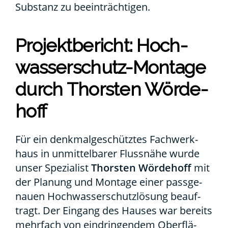
Sub­stanz zu beein­träch­ti­gen.
Pro­jekt­be­richt: Hoch­
was­ser­schutz-Mon­ta­ge
durch Thors­ten Wör­de­
hoff
Für ein denk­mal­ge­schütz­tes Fach­werk­
haus in unmit­tel­ba­rer Fluss­nä­he wur­de
unser Spe­zia­list
Thors­ten Wör­de­hoff
mit
der Pla­nung und Mon­ta­ge einer pass­ge­
nau­en Hoch­was­ser­schutz­lö­sung beauf­
tragt. Der Ein­gang des Hau­ses war bereits
mehr­fach von ein­drin­gen­dem Ober­flä­