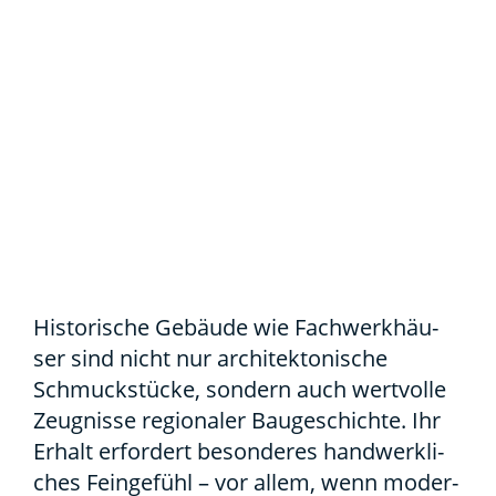
His­to­ri­sche Gebäu­de wie Fach­werk­häu­
ser sind nicht nur archi­tek­to­ni­sche
Schmuck­stü­cke, son­dern auch wert­vol­le
Zeug­nis­se regio­na­ler Bau­ge­schich­te. Ihr
Erhalt erfor­dert beson­de­res hand­werk­li­
ches Fein­ge­fühl – vor allem, wenn moder­