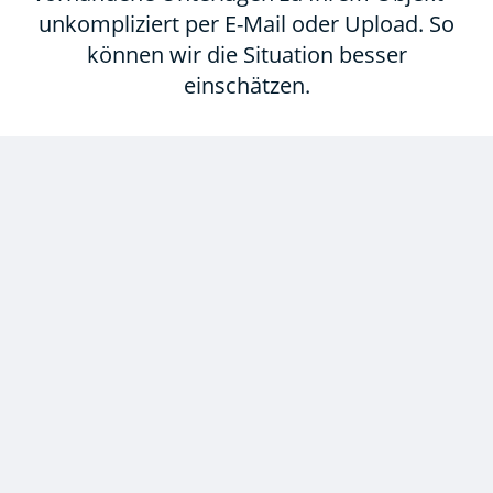
unkompliziert per E-Mail oder Upload. So
können wir die Situation besser
einschätzen.
3. Vor-Ort-Termin
Wir kommen zu Ihnen – wenn’s konkret
wird
Nach erster Einschätzung stimmen wir
gemeinsam einen Vor-Ort-Termin ab.
Dabei prüfen wir die Gegebenheiten und