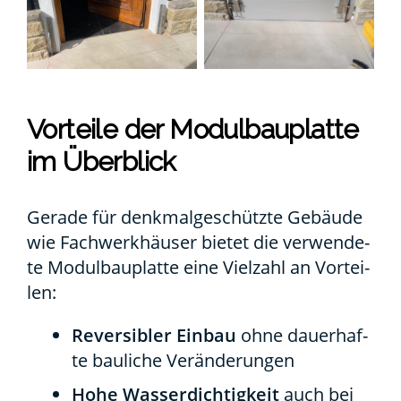
Vor­tei­le der Modul­bau­plat­te
im Über­blick
Gera­de für denk­mal­ge­schütz­te Gebäu­de
wie Fach­werk­häu­ser bie­tet die ver­wen­de­
te Modul­bau­plat­te eine Viel­zahl an Vor­tei­
len:
Rever­si­bler Ein­bau
ohne dau­er­haf­
te bau­li­che Ver­än­de­run­gen
Hohe Was­ser­dich­tig­keit
auch bei