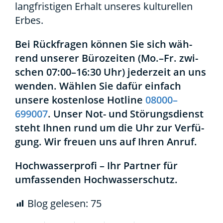
lang­fris­ti­gen Erhalt unse­res kul­tu­rel­len
Erbes.
Bei Rück­fra­gen kön­nen Sie sich wäh­
rend unse­rer Büro­zei­ten (Mo.–Fr. zwi­
schen 07:00–16:30 Uhr) jeder­zeit an uns
wen­den. Wäh­len Sie dafür ein­fach
unse­re kos­ten­lo­se Hot­line
08000–
699007
. Unser Not- und Stö­rungs­dienst
steht Ihnen rund um die Uhr zur Ver­fü­
gung. Wir freu­en uns auf Ihren Anruf.
Hoch­was­ser­pro­fi – Ihr Part­ner für
umfas­sen­den Hoch­was­ser­schutz.
Blog gele­sen:
75