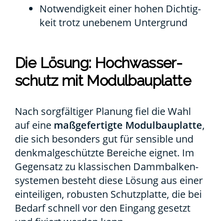
Not­wen­dig­keit einer hohen Dich­tig­
keit trotz unebe­nem Unter­grund
Die Lösung: Hoch­was­ser­
schutz mit Modul­bau­plat­te
Nach sorg­fäl­ti­ger Pla­nung fiel die Wahl
auf eine
maß­ge­fer­tig­te Modul­bau­plat­te
,
die sich beson­ders gut für sen­si­ble und
denk­mal­ge­schütz­te Berei­che eig­net. Im
Gegen­satz zu klas­si­schen Damm­bal­ken­
sys­te­men besteht die­se Lösung aus einer
ein­tei­li­gen, robus­ten Schutz­plat­te, die bei
Bedarf schnell vor den Ein­gang gesetzt