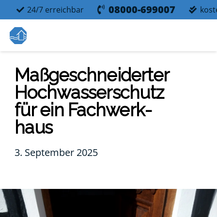
08000-699007
24/7 erreichbar
kost
Maß­ge­schnei­der­ter
Hoch­was­ser­schutz
für ein Fach­werk­
haus
3. September 2025
us