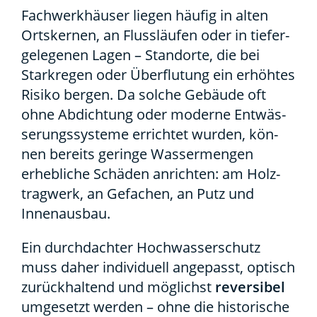
Fach­werk­häu­ser lie­gen häu­fig in alten
Orts­ker­nen, an Fluss­läu­fen oder in tie­fer­
ge­le­ge­nen Lagen – Stand­or­te, die bei
Stark­re­gen oder Über­flu­tung ein erhöh­tes
Risi­ko ber­gen. Da sol­che Gebäu­de oft
ohne Abdich­tung oder moder­ne Ent­wäs­
se­rungs­sys­te­me errich­tet wur­den, kön­
nen bereits gerin­ge Was­ser­men­gen
erheb­li­che Schä­den anrich­ten: am Holz­
trag­werk, an Gefa­chen, an Putz und
Innen­aus­bau.
Ein durch­dach­ter Hoch­was­ser­schutz
muss daher indi­vi­du­ell ange­passt, optisch
zurück­hal­tend und mög­lichst
rever­si­bel
umge­setzt wer­den – ohne die his­to­ri­sche