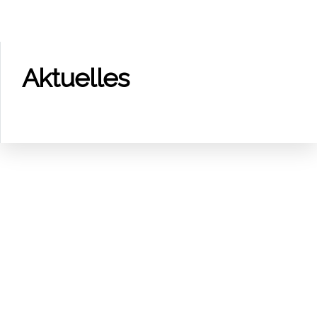
pro­fes­sio­nel­len
Hoch­was­ser­
Aktu­el­les
schutz