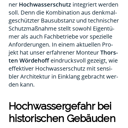
ner
Hoch­was­ser­schutz
inte­griert wer­den
soll. Denn die Kom­bi­na­ti­on aus denk­mal­
ge­schütz­ter Bau­sub­stanz und tech­ni­scher
Schutz­maß­nah­me stellt sowohl Eigen­tü­
mer als auch Fach­be­trie­be vor spe­zi­el­le
Anfor­de­run­gen. In einem aktu­el­len Pro­
jekt hat unser erfah­re­ner Mon­teur
Thors­
ten Wör­de­hoff
ein­drucks­voll gezeigt, wie
effek­ti­ver Hoch­was­ser­schutz mit sen­si­
bler Archi­tek­tur in Ein­klang gebracht wer­
den kann.
Hoch­was­ser­ge­fahr bei
his­to­ri­schen Gebäu­den