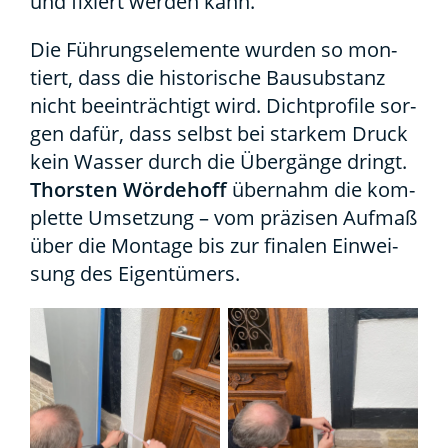
und fixiert wer­den kann.
Die Füh­rungs­ele­men­te wur­den so mon­
tiert, dass die his­to­ri­sche Bau­sub­stanz
nicht beein­träch­tigt wird. Dicht­pro­fi­le sor­
gen dafür, dass selbst bei star­kem Druck
kein Was­ser durch die Über­gän­ge dringt.
Thors­ten Wör­de­hoff
über­nahm die kom­
plet­te Umset­zung – vom prä­zi­sen Auf­maß
über die Mon­ta­ge bis zur fina­len Ein­wei­
sung des Eigen­tü­mers.