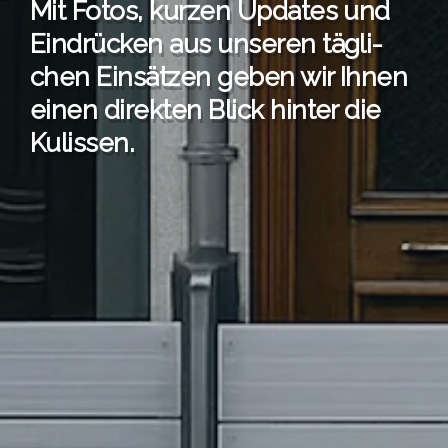
Mit Fotos, kur­zen Updates und
Ein­drü­cken aus unse­ren täg­li­
chen Ein­sät­zen geben wir Ihnen
einen direk­ten Blick hin­ter die
Kulis­sen.