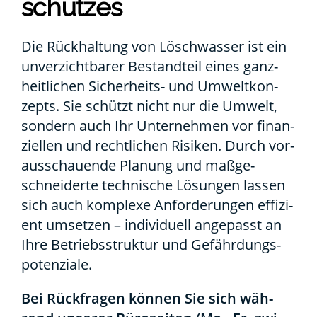
schut­zes
Die Rück­hal­tung von Lösch­was­ser ist ein
unver­zicht­ba­rer Bestand­teil eines ganz­
heit­li­chen Sicher­heits- und Umwelt­kon­
zepts. Sie schützt nicht nur die Umwelt,
son­dern auch Ihr Unter­neh­men vor finan­
zi­el­len und recht­li­chen Risi­ken. Durch vor­
aus­schau­en­de Pla­nung und maß­ge­
schnei­der­te tech­ni­sche Lösun­gen las­sen
sich auch kom­ple­xe Anfor­de­run­gen effi­zi­
ent umset­zen – indi­vi­du­ell ange­passt an
Ihre Betriebs­struk­tur und Gefähr­dungs­
po­ten­zia­le.
Bei Rück­fra­gen kön­nen Sie sich wäh­