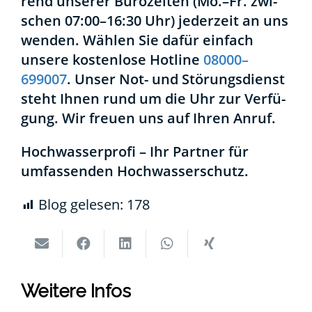
rend unse­rer Büro­zei­ten (Mo.–Fr. zwi­
schen 07:00–16:30 Uhr) jeder­zeit an uns
wen­den. Wäh­len Sie dafür ein­fach
unse­re kos­ten­lo­se Hot­line
08000–
699007
. Unser Not- und Stö­rungs­dienst
steht Ihnen rund um die Uhr zur Ver­fü­
gung. Wir freu­en uns auf Ihren Anruf.
Hoch­was­ser­pro­fi – Ihr Part­ner für
umfas­sen­den Hoch­was­ser­schutz.
Blog gele­sen:
178
Wei­te­re Infos