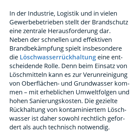
In der Indus­trie, Logis­tik und in vie­len
Gewer­be­be­trie­ben stellt der Brand­schutz
eine zen­tra­le Her­aus­for­de­rung dar.
Neben der schnel­len und effek­ti­ven
Brand­be­kämp­fung spielt ins­be­son­de­re
die
Lösch­was­ser­rück­hal­tung
eine ent­
schei­den­de Rol­le. Denn beim Ein­satz von
Lösch­mit­teln kann es zur Ver­un­rei­ni­gung
von Ober­flä­chen- und Grund­was­ser kom­
men – mit erheb­li­chen Umwelt­fol­gen und
hohen Sanie­rungs­kos­ten. Die geziel­te
Rück­hal­tung von kon­ta­mi­nier­tem Lösch­
was­ser ist daher sowohl recht­lich gefor­
dert als auch tech­nisch not­wen­dig.