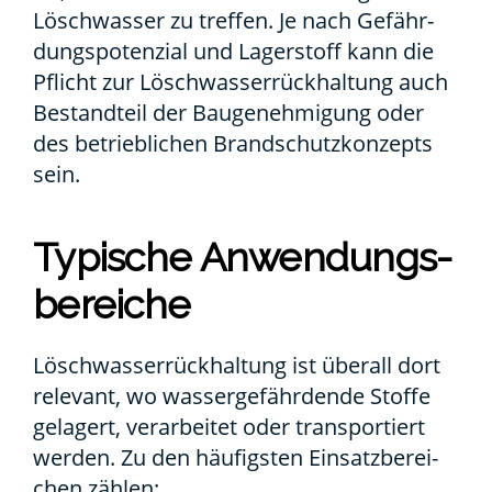
Lösch­was­ser zu tref­fen. Je nach Gefähr­
dungs­po­ten­zi­al und Lager­stoff kann die
Pflicht zur Lösch­was­ser­rück­hal­tung auch
Bestand­teil der Bau­ge­neh­mi­gung oder
des betrieb­li­chen Brand­schutz­kon­zepts
sein.
Typi­sche Anwen­dungs­
be­rei­che
Lösch­was­ser­rück­hal­tung ist über­all dort
rele­vant, wo was­ser­ge­fähr­den­de Stof­fe
gela­gert, ver­ar­bei­tet oder trans­por­tiert
wer­den. Zu den häu­figs­ten Ein­satz­be­rei­
chen zäh­len: