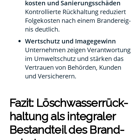
kos­ten und Sanie­rungs­schä­den
Kon­trol­lier­te Rück­hal­tung redu­ziert
Fol­ge­kos­ten nach einem Brand­er­eig­
nis deut­lich.
Wert­schutz und Image­ge­winn
Unter­neh­men zei­gen Ver­ant­wor­tung
im Umwelt­schutz und stär­ken das
Ver­trau­en von Behör­den, Kun­den
und Ver­si­che­rern.
Fazit: Lösch­was­ser­rück­
hal­tung als inte­gra­ler
Bestand­teil des Brand­