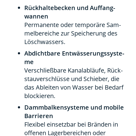
Rück­hal­te­be­cken und Auf­fang­
wan­nen
Per­ma­nen­te oder tem­po­rä­re Sam­
mel­be­rei­che zur Spei­che­rung des
Lösch­was­sers.
Abdicht­ba­re Ent­wäs­se­rungs­sys­te­
me
Ver­schließ­ba­re Kanal­ab­läu­fe, Rück­
stau­ver­schlüs­se und Schie­ber, die
das Ablei­ten von Was­ser bei Bedarf
blo­ckie­ren.
Damm­bal­ken­sys­te­me und mobi­le
Bar­rie­ren
Fle­xi­bel ein­setz­bar bei Brän­den in
offe­nen Lager­be­rei­chen oder