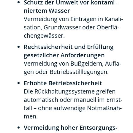
Schutz der Umwelt vor kon­ta­mi­
nier­tem Was­ser
Ver­mei­dung von Ein­trä­gen in Kana­li­
sa­ti­on, Grund­was­ser oder Ober­flä­
chen­ge­wäs­ser.
Rechts­si­cher­heit und Erfül­lung
gesetz­li­cher Anfor­de­run­gen
Ver­mei­dung von Buß­gel­dern, Auf­la­
gen oder Betriebs­still­le­gun­gen.
Erhöh­te Betriebs­si­cher­heit
Die Rück­hal­tungs­sys­te­me grei­fen
auto­ma­tisch oder manu­ell im Ernst­
fall – ohne auf­wen­di­ge Not­maß­nah­
men.
Ver­mei­dung hoher Ent­sor­gungs­