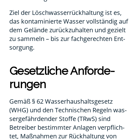
Ziel der Lösch­was­ser­rück­hal­tung ist es,
das kon­ta­mi­nier­te Was­ser voll­stän­dig auf
dem Gelän­de zurück­zu­hal­ten und gezielt
zu sam­meln – bis zur fach­ge­rech­ten Ent­
sor­gung.
Gesetz­li­che Anfor­de­
run­gen
Gemäß § 62 Was­ser­haus­halts­ge­setz
(WHG) und den Tech­ni­schen Regeln was­
ser­ge­fähr­den­der Stof­fe (TRwS) sind
Betrei­ber bestimm­ter Anla­gen ver­pflich­
tet, Maß­nah­men zur Rück­hal­tung von