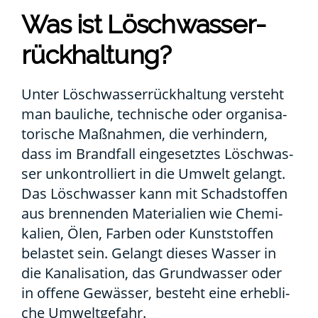
Was ist Lösch­was­ser­
rück­hal­tung?
Unter Lösch­was­ser­rück­hal­tung ver­steht
man bau­li­che, tech­ni­sche oder orga­ni­sa­
to­ri­sche Maß­nah­men, die ver­hin­dern,
dass im Brand­fall ein­ge­setz­tes Lösch­was­
ser unkon­trol­liert in die Umwelt gelangt.
Das Lösch­was­ser kann mit Schad­stof­fen
aus bren­nen­den Mate­ria­li­en wie Che­mi­
ka­li­en, Ölen, Far­ben oder Kunst­stof­fen
belas­tet sein. Gelangt die­ses Was­ser in
die Kana­li­sa­ti­on, das Grund­was­ser oder
in offe­ne Gewäs­ser, besteht eine erheb­li­
che Umwelt­ge­fahr.