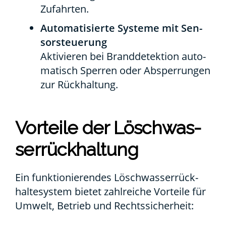
Zufahr­ten.
Auto­ma­ti­sier­te Sys­te­me mit Sen­
sor­steue­rung
Akti­vie­ren bei Brand­de­tek­ti­on auto­
ma­tisch Sper­ren oder Absper­run­gen
zur Rück­hal­tung.
Vor­tei­le der Lösch­was­
ser­rück­hal­tung
Ein funk­tio­nie­ren­des Lösch­was­ser­rück­
hal­te­sys­tem bie­tet zahl­rei­che Vor­tei­le für
Umwelt, Betrieb und Rechts­si­cher­heit: