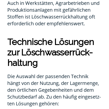
Auch in Werk­stät­ten, Agrar­be­trie­ben und
Pro­duk­ti­ons­an­la­gen mit gefähr­li­chen
Stof­fen ist Lösch­was­ser­rück­hal­tung oft
erfor­der­lich oder emp­feh­lens­wert.
Tech­ni­sche Lösun­gen
zur Lösch­was­ser­rück­
hal­tung
Die Aus­wahl der pas­sen­den Tech­nik
hängt von der Nut­zung, der Lager­men­ge,
den ört­li­chen Gege­ben­hei­ten und dem
Schutz­be­darf ab. Zu den häu­fig ein­ge­setz­
ten Lösun­gen gehö­ren: