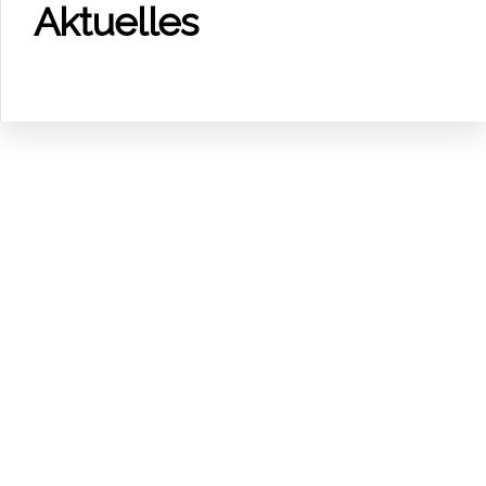
Aktu­el­les
schutz