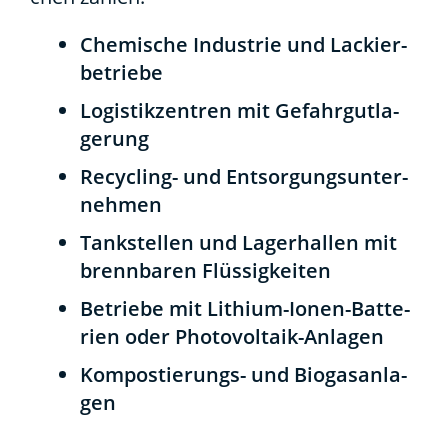
Che­mi­sche Indus­trie und Lackier­
be­trie­be
Logis­tik­zen­tren mit Gefahr­gut­la­
ge­rung
Recy­cling- und Ent­sor­gungs­un­ter­
neh­men
Tank­stel­len und Lager­hal­len mit
brenn­ba­ren Flüs­sig­kei­ten
Betrie­be mit Lithi­um-Ionen-Bat­te­
rien oder Pho­to­vol­ta­ik-Anla­gen
Kom­pos­tie­rungs- und Bio­gas­an­la­
gen