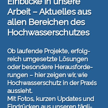
Ein­bli­cke in unse­re
Arbeit – Aktu­el­les aus
allen Berei­chen des
Hoch­was­ser­schut­zes
Ob lau­fen­de Pro­jek­te, erfolg­
reich umge­setz­te Lösun­gen
oder beson­de­re Her­aus­for­de­
run­gen – hier zei­gen wir, wie
Hoch­was­ser­schutz in der Pra­xis
aus­sieht.
Mit Fotos, kur­zen Updates und
Ein­drü­cken aus unse­ren täg­li­