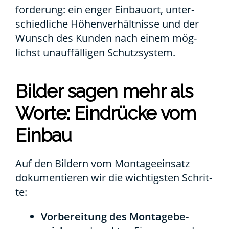
for­de­rung: ein enger Ein­bau­ort, unter­
schied­li­che Höhen­ver­hält­nis­se und der
Wunsch des Kun­den nach einem mög­
lichst unauf­fäl­li­gen Schutz­sys­tem.
Bil­der sagen mehr als
Wor­te: Ein­drü­cke vom
Ein­bau
Auf den Bil­dern vom Mon­ta­ge­ein­satz
doku­men­tie­ren wir die wich­tigs­ten Schrit­
te:
Vor­be­rei­tung des Mon­ta­ge­be­