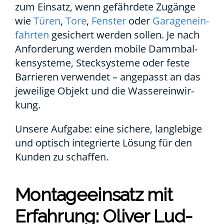
zum Ein­satz, wenn gefähr­de­te Zugän­ge
wie
Türen
,
Tore
,
Fens­ter
oder
Gara­gen­ein­
fahr­ten
gesi­chert wer­den sol­len. Je nach
Anfor­de­rung wer­den mobi­le Damm­bal­
ken­sys­te­me, Steck­sys­te­me oder fes­te
Bar­rie­ren ver­wen­det – ange­passt an das
jewei­li­ge Objekt und die Was­ser­ein­wir­
kung.
Unse­re Auf­ga­be: eine siche­re, lang­le­bi­ge
und optisch inte­grier­te Lösung für den
Kun­den zu schaf­fen.
Mon­ta­ge­ein­satz mit
Erfah­rung: Oli­ver Lud­