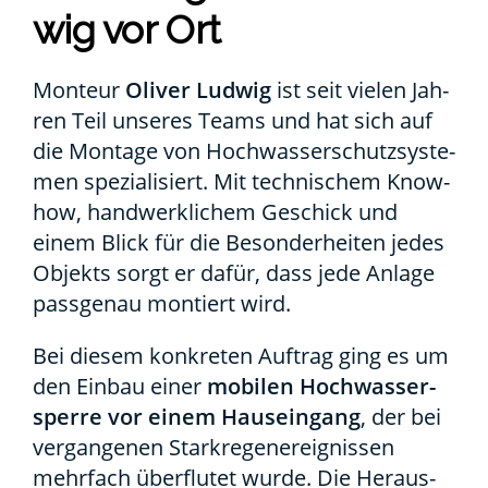
wig vor Ort
Mon­teur
Oli­ver Lud­wig
ist seit vie­len Jah­
ren Teil unse­res Teams und hat sich auf
die Mon­ta­ge von Hoch­was­ser­schutz­sys­te­
men spe­zia­li­siert. Mit tech­ni­schem Know-
how, hand­werk­li­chem Geschick und
einem Blick für die Beson­der­hei­ten jedes
Objekts sorgt er dafür, dass jede Anla­ge
pass­ge­nau mon­tiert wird.
Bei die­sem kon­kre­ten Auf­trag ging es um
den Ein­bau einer
mobi­len Hoch­was­ser­
sper­re vor einem Haus­ein­gang
, der bei
ver­gan­ge­nen Stark­re­gen­er­eig­nis­sen
mehr­fach über­flu­tet wur­de. Die Her­aus­