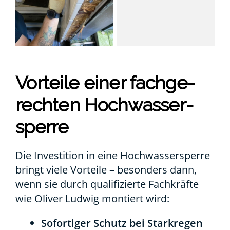
Vor­tei­le einer fach­ge­
rech­ten Hoch­was­ser­
sper­re
Die Inves­ti­ti­on in eine Hoch­was­ser­sper­re
bringt vie­le Vor­tei­le – beson­ders dann,
wenn sie durch qua­li­fi­zier­te Fach­kräf­te
wie Oli­ver Lud­wig mon­tiert wird:
Sofor­ti­ger Schutz bei Stark­re­gen