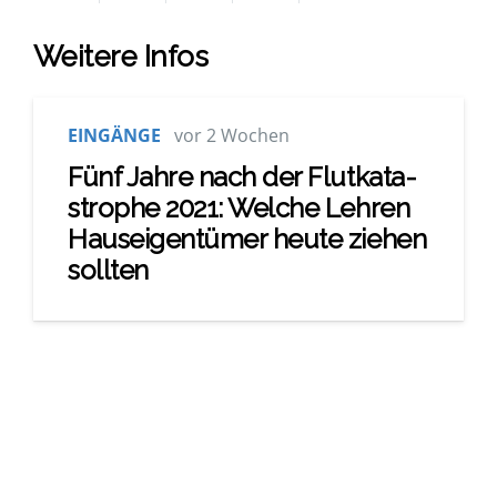
Wei­te­re Infos
EINGÄNGE
vor 2 Wochen
Fünf Jah­re nach der Flut­ka­ta­
stro­phe 2021: Wel­che Leh­ren
Haus­ei­gen­tü­mer heu­te zie­hen
soll­ten