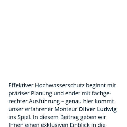
Effek­ti­ver Hoch­was­ser­schutz beginnt mit
prä­zi­ser Pla­nung und endet mit fach­ge­
rech­ter Aus­füh­rung – genau hier kommt
unser erfah­re­ner Mon­teur
Oli­ver Lud­wig
ins Spiel. In die­sem Bei­trag geben wir
Ihnen einen exklu­si­ven Ein­blick in die