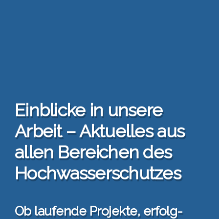
Ein­bli­cke in unse­re
Arbeit – Aktu­el­les aus
allen Berei­chen des
Hoch­was­ser­schut­zes
Ob lau­fen­de Pro­jek­te, erfolg­