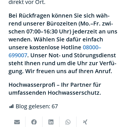
direkt vor Ort.
Bei Rück­fra­gen kön­nen Sie sich wäh­
rend unse­rer Büro­zei­ten (Mo.–Fr. zwi­
schen 07:00–16:30 Uhr) jeder­zeit an uns
wen­den. Wäh­len Sie dafür ein­fach
unse­re kos­ten­lo­se Hot­line
08000–
699007
. Unser Not- und Stö­rungs­dienst
steht Ihnen rund um die Uhr zur Ver­fü­
gung. Wir freu­en uns auf Ihren Anruf.
Hoch­was­ser­pro­fi – Ihr Part­ner für
umfas­sen­den Hoch­was­ser­schutz.
Blog gele­sen:
67