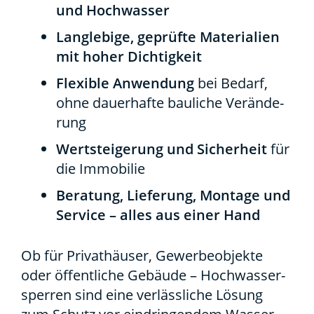
und Hoch­was­ser
Lang­le­bi­ge, geprüf­te Mate­ria­li­en
mit hoher Dich­tig­keit
Fle­xi­ble Anwen­dung
bei Bedarf,
ohne dau­er­haf­te bau­li­che Ver­än­de­
rung
Wert­stei­ge­rung und Sicher­heit
für
die Immo­bi­lie
Bera­tung, Lie­fe­rung, Mon­ta­ge und
Ser­vice – alles aus einer Hand
Ob für Pri­vat­häu­ser, Gewer­be­ob­jek­te
oder öffent­li­che Gebäu­de – Hoch­was­ser­
sper­ren sind eine ver­läss­li­che Lösung