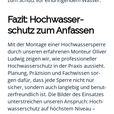
zum Schutz vor ein­drin­gen­dem Was­ser.
Fazit: Hoch­was­ser­
schutz zum Anfas­sen
Mit der Mon­ta­ge einer Hoch­was­ser­sper­re
durch unse­ren erfah­re­nen Mon­teur Oli­ver
Lud­wig zei­gen wir, wie pro­fes­sio­nel­ler
Hoch­was­ser­schutz in der Pra­xis aus­sieht.
Pla­nung, Prä­zi­si­on und Fach­wis­sen sor­
gen dafür, dass jede Sper­re nicht nur
sicher, son­dern auch lang­le­big und benut­
zer­freund­lich ist. Die Bil­der des Ein­sat­zes
unter­strei­chen unse­ren Anspruch: Hoch­
was­ser­schutz auf höchs­tem Niveau –