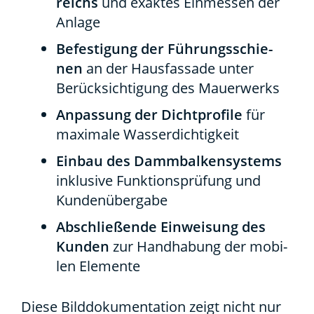
reichs
und exak­tes Ein­mes­sen der
Anla­ge
Befes­ti­gung der Füh­rungs­schie­
nen
an der Haus­fas­sa­de unter
Berück­sich­ti­gung des Mau­er­werks
Anpas­sung der Dicht­pro­fi­le
für
maxi­ma­le Was­ser­dich­tig­keit
Ein­bau des Damm­bal­ken­sys­tems
inklu­si­ve Funk­ti­ons­prü­fung und
Kun­den­über­ga­be
Abschlie­ßen­de Ein­wei­sung des
Kun­den
zur Hand­ha­bung der mobi­
len Ele­men­te
Die­se Bild­do­ku­men­ta­ti­on zeigt nicht nur