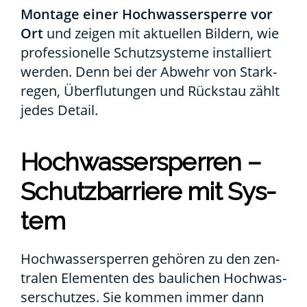
Mon­ta­ge einer Hoch­was­ser­sper­re vor
Ort
und zei­gen mit aktu­el­len Bil­dern, wie
pro­fes­sio­nel­le Schutz­sys­te­me instal­liert
wer­den. Denn bei der Abwehr von Stark­
re­gen, Über­flu­tun­gen und Rück­stau zählt
jedes Detail.
Hoch­was­ser­sper­ren –
Schutz­bar­rie­re mit Sys­
tem
Hoch­was­ser­sper­ren gehö­ren zu den zen­
tra­len Ele­men­ten des bau­li­chen Hoch­was­
ser­schut­zes. Sie kom­men immer dann