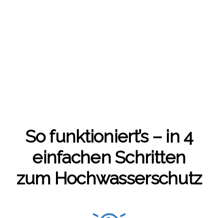
So funktioniert’s – in 4
ein­fa­chen Schrit­ten
zum Hoch­was­ser­schutz