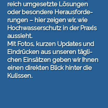
reich umge­setz­te Lösun­gen
oder beson­de­re Her­aus­for­de­
run­gen – hier zei­gen wir, wie
Hoch­was­ser­schutz in der Pra­xis
aus­sieht.
Mit Fotos, kur­zen Updates und
Ein­drü­cken aus unse­ren täg­li­
chen Ein­sät­zen geben wir Ihnen
einen direk­ten Blick hin­ter die
Kulis­sen.