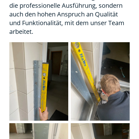
die pro­fes­sio­nel­le Aus­füh­rung, son­dern
auch den hohen Anspruch an Qua­li­tät
und Funk­tio­na­li­tät, mit dem unser Team
arbei­tet.