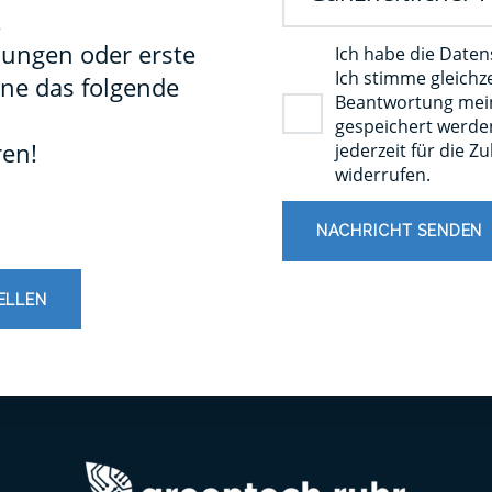
.
dun­gen oder ers­te
Ich habe die Date
Ich stimme gleichz
­ne das fol­gen­de
Beantwortung mein
gespeichert werden
ren!
jederzeit für die Z
widerrufen.
NACHRICHT SENDEN
ELLEN