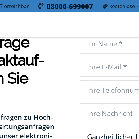
08000-699007
7 erreichbar
kostenlose H
ra­ge
akt­auf­
 Sie
nfra­gen zu Hoch­
r­tungs­an­fra­gen
unser elek­tro­ni­