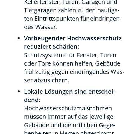
Kel­ler­fens­ter, Türen, Gara­gen und
Tief­ga­ra­gen zäh­len zu den häu­figs­
ten Ein­tritts­punk­ten für ein­drin­gen­
des Was­ser.
Vor­beu­gen­der Hoch­was­ser­schutz
redu­ziert Schä­den:
Schutz­sys­te­me für Fens­ter, Türen
oder Tore kön­nen hel­fen, Gebäu­de
früh­zei­tig gegen ein­drin­gen­des Was­
ser abzu­si­chern.
Loka­le Lösun­gen sind ent­schei­
dend:
Hoch­was­ser­schutz­maß­nah­men
müs­sen immer auf das jewei­li­ge
Gebäu­de und die ört­li­chen Gege­
ben­hei­ten in Her­ten abge­stimmt