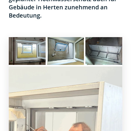
Gebäu­de in Her­ten zuneh­mend an
Bedeu­tung.