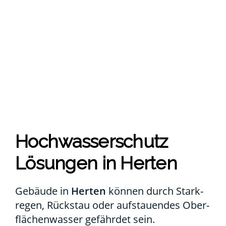
Hoch­was­ser­schutz
Lösun­gen in Her­ten
Gebäu­de in
Her­ten
kön­nen durch Stark­
re­gen, Rück­stau oder auf­stau­en­des Ober­
flä­chen­was­ser gefähr­det sein.