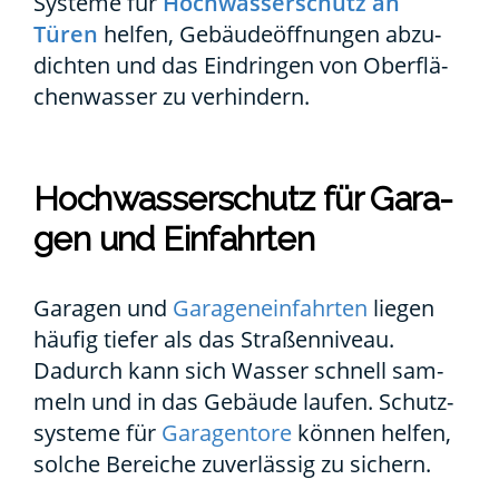
Sys­te­me für
Hoch­was­ser­schutz an
Türen
hel­fen, Gebäu­de­öff­nun­gen abzu­
dich­ten und das Ein­drin­gen von Ober­flä­
chen­was­ser zu ver­hin­dern.
Hoch­was­ser­schutz für Gara­
gen und Ein­fahr­ten
Gara­gen und
Gara­gen­ein­fahr­ten
lie­gen
häu­fig tie­fer als das Stra­ßen­ni­veau.
Dadurch kann sich Was­ser schnell sam­
meln und in das Gebäu­de lau­fen. Schutz­
sys­te­me für
Gara­gen­to­re
kön­nen hel­fen,
sol­che Berei­che zuver­läs­sig zu sichern.