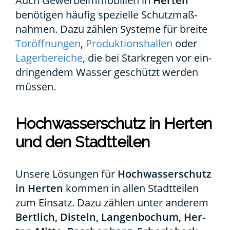
Auch Gewer­be­im­mo­bi­li­en in
Her­ten
benö­ti­gen häu­fig spe­zi­el­le Schutz­maß­
nah­men. Dazu zäh­len Sys­te­me für brei­te
Tor­öff­nun­gen
,
Pro­duk­ti­ons­hal­len
oder
Lager­be­rei­che
, die bei Stark­re­gen vor ein­
drin­gen­dem Was­ser geschützt wer­den
müs­sen.
Hoch­was­ser­schutz in Her­ten
und den Stadt­tei­len
Unse­re Lösun­gen für
Hoch­was­ser­schutz
in Her­ten
kom­men in allen Stadt­tei­len
zum Ein­satz. Dazu zäh­len unter ande­rem
Bert­lich, Dis­teln, Lan­gen­bo­chum, Her­­