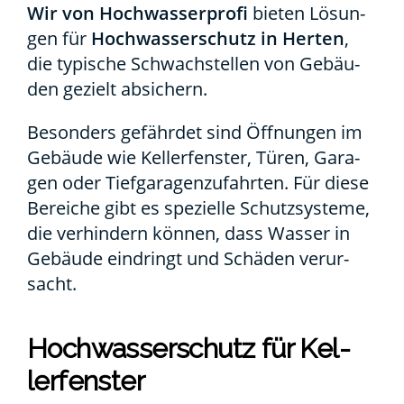
Wir von Hoch­was­ser­pro­fi
bie­ten Lösun­
gen für
Hoch­was­ser­schutz in Her­ten
,
die typi­sche Schwach­stel­len von Gebäu­
den gezielt absi­chern.
Beson­ders gefähr­det sind Öff­nun­gen im
Gebäu­de wie Kel­ler­fens­ter, Türen, Gara­
gen oder Tief­ga­ra­gen­zu­fahr­ten. Für die­se
Berei­che gibt es spe­zi­el­le Schutz­sys­te­me,
die ver­hin­dern kön­nen, dass Was­ser in
Gebäu­de ein­dringt und Schä­den ver­ur­
sacht.
Hoch­was­ser­schutz für Kel­
ler­fens­ter