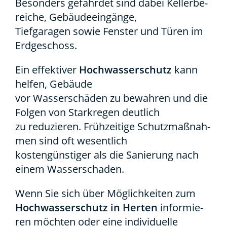
Beson­ders gefähr­det sind dabei Kel­ler­be­
rei­che, Gebäu­de­ein­gän­ge,
Tief­ga­ra­gen sowie Fens­ter und Türen im
Erd­ge­schoss.
Ein effek­ti­ver
Hoch­was­ser­schutz
kann
hel­fen, Gebäu­de
vor Was­ser­schä­den zu bewah­ren und die
Fol­gen von Stark­re­gen deut­lich
zu redu­zie­ren. Früh­zei­ti­ge Schutz­maß­nah­
men sind oft wesent­lich
kos­ten­güns­ti­ger als die Sanie­rung nach
einem Was­ser­scha­den.
Wenn Sie sich über Mög­lich­kei­ten zum
Hoch­was­ser­schutz in Her­ten
infor­mie­
ren möch­ten oder eine indi­vi­du­el­le