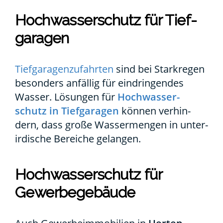
Hoch­was­ser­schutz für Tief­
ga­ra­gen
Tief­ga­ra­gen­zu­fahr­ten
sind bei Stark­re­gen
beson­ders anfäl­lig für ein­drin­gen­des
Was­ser. Lösun­gen für
Hoch­was­ser­
schutz in Tief­ga­ra­gen
kön­nen ver­hin­
dern, dass gro­ße Was­ser­men­gen in unter­
ir­di­sche Berei­che gelan­gen.
Hoch­was­ser­schutz für
Gewer­be­ge­bäu­de