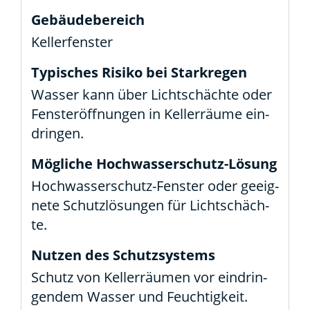
Kel­ler­fens­ter
Was­ser kann über Licht­schäch­te oder
Fens­ter­öff­nun­gen in Kel­ler­räu­me ein­
drin­gen.
Hoch­­­was­­ser­­schutz-Fens­­ter oder geeig­
ne­te Schutz­lö­sun­gen für Licht­schäch­
te.
Schutz von Kel­ler­räu­men vor ein­drin­
gen­dem Was­ser und Feuch­tig­keit.