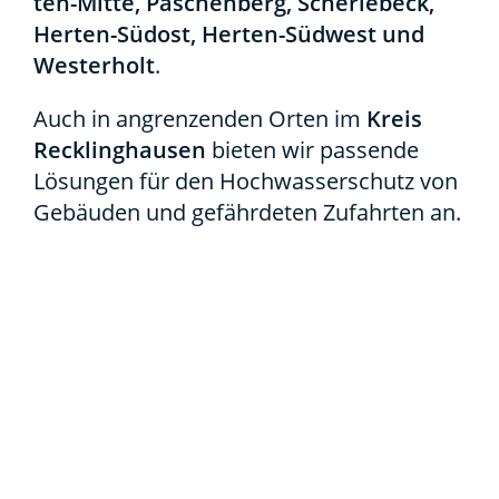
ten-Mit­­te, Paschen­berg, Scher­le­beck,
Her­­ten-Süd­­ost, Her­­ten-Süd­­­west und
Wes­ter­holt
.
Auch in angren­zen­den Orten im
Kreis
Reck­ling­hau­sen
bie­ten wir pas­sen­de
Lösun­gen für den Hoch­was­ser­schutz von
Gebäu­den und gefähr­de­ten Zufahr­ten an.