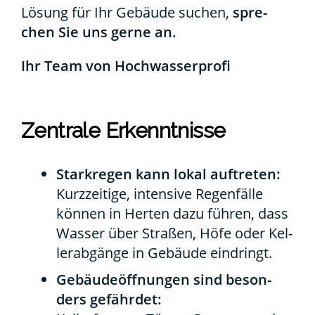
Lösung für Ihr Gebäu­de suchen,
spre­
chen Sie uns ger­ne an.
Ihr Team von Hoch­was­ser­pro­fi
Zen­tra­le Erkennt­nis­se
Stark­re­gen kann lokal auf­tre­ten:
Kurz­zei­ti­ge, inten­si­ve Regen­fäl­le
kön­nen in Her­ten dazu füh­ren, dass
Was­ser über Stra­ßen, Höfe oder Kel­
ler­ab­gän­ge in Gebäu­de ein­dringt.
Gebäu­de­öff­nun­gen sind beson­
ders gefähr­det: