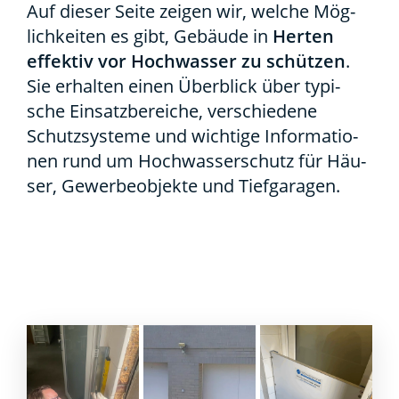
Auf die­ser Sei­te zei­gen wir, wel­che Mög­
lich­kei­ten es gibt, Gebäu­de in
Her­ten
effek­tiv vor Hoch­was­ser zu schüt­zen
.
Sie erhal­ten einen Über­blick über typi­
sche Ein­satz­be­rei­che, ver­schie­de­ne
Schutz­sys­te­me und wich­ti­ge Infor­ma­tio­
nen rund um Hoch­was­ser­schutz für Häu­
ser, Gewer­be­ob­jek­te und Tief­ga­ra­gen.