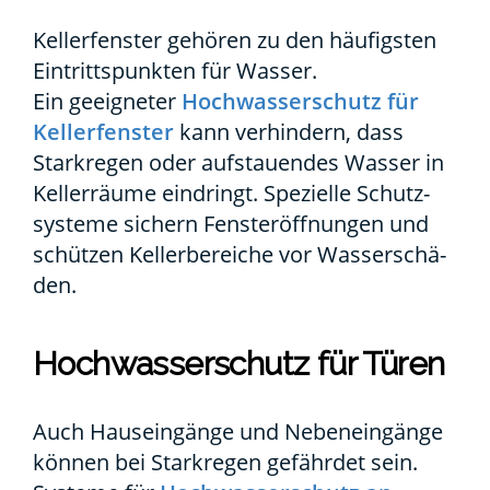
Kel­ler­fens­ter gehö­ren zu den häu­figs­ten
Ein­tritts­punk­ten für Was­ser.
Ein geeig­ne­ter
Hoch­was­ser­schutz für
Kel­ler­fens­ter
kann ver­hin­dern, dass
Stark­re­gen oder auf­stau­en­des Was­ser in
Kel­ler­räu­me ein­dringt. Spe­zi­el­le Schutz­
sys­te­me sichern Fens­ter­öff­nun­gen und
schüt­zen Kel­ler­be­rei­che vor Was­ser­schä­
den.
Hoch­was­ser­schutz für Türen
Auch Haus­ein­gän­ge und Neben­ein­gän­ge
kön­nen bei Stark­re­gen gefähr­det sein.