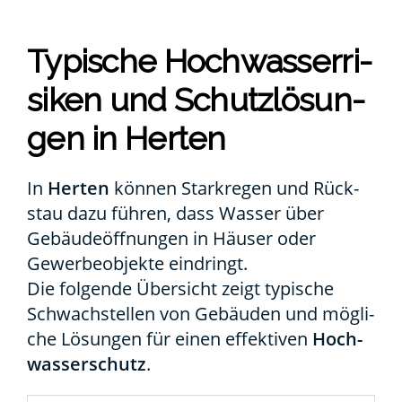
Typi­sche Hoch­was­ser­ri­
si­ken und Schutz­lö­sun­
gen in Her­ten
In
Her­ten
kön­nen Stark­re­gen und Rück­
stau dazu füh­ren, dass Was­ser über
Gebäu­de­öff­nun­gen in Häu­ser oder
Gewer­be­ob­jek­te ein­dringt.
Die fol­gen­de Über­sicht zeigt typi­sche
Schwach­stel­len von Gebäu­den und mög­li­
che Lösun­gen für einen effek­ti­ven
Hoch­
was­ser­schutz
.