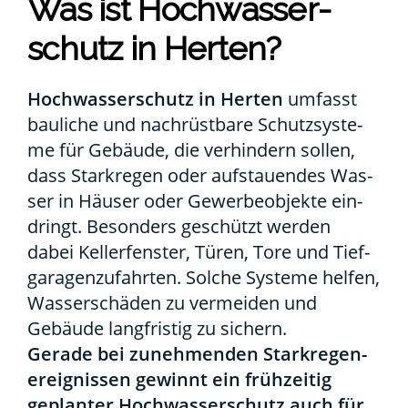
Was ist Hoch­was­ser­
schutz in Her­ten?
Hoch­was­ser­schutz in Her­ten
umfasst
bau­li­che und nach­rüst­ba­re Schutz­sys­te­
me für Gebäu­de, die ver­hin­dern sol­len,
dass Stark­re­gen oder auf­stau­en­des Was­
ser in Häu­ser oder Gewer­be­ob­jek­te ein­
dringt. Beson­ders geschützt wer­den
dabei Kel­ler­fens­ter, Türen, Tore und Tief­
ga­ra­gen­zu­fahr­ten. Sol­che Sys­te­me hel­fen,
Was­ser­schä­den zu ver­mei­den und
Gebäu­de lang­fris­tig zu sichern.
Gera­de bei zuneh­men­den Stark­re­gen­
er­eig­nis­sen gewinnt ein früh­zei­tig
geplan­ter Hoch­was­ser­schutz auch für