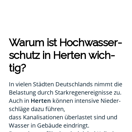
War­um ist Hoch­was­ser­
schutz in Her­ten wich­
tig?
In vie­len Städ­ten Deutsch­lands nimmt die
Belas­tung durch Stark­re­gen­er­eig­nis­se zu.
Auch in
Her­ten
kön­nen inten­si­ve Nie­der­
schlä­ge dazu füh­ren,
dass Kana­li­sa­tio­nen über­las­tet sind und
Was­ser in Gebäu­de ein­dringt.