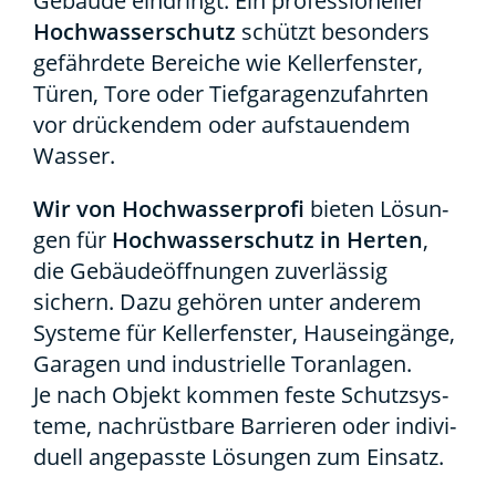
Gebäu­de ein­dringt. Ein pro­fes­sio­nel­ler
Hoch­was­ser­schutz
schützt beson­ders
gefähr­de­te Berei­che wie Kel­ler­fens­ter,
Türen, Tore oder Tief­ga­ra­gen­zu­fahr­ten
vor drü­cken­dem oder auf­stau­en­dem
Was­ser.
Wir von Hoch­was­ser­pro­fi
bie­ten Lösun­
gen für
Hoch­was­ser­schutz in Her­ten
,
die Gebäu­de­öff­nun­gen zuver­läs­sig
sichern. Dazu gehö­ren unter ande­rem
Sys­te­me für Kel­ler­fens­ter, Haus­ein­gän­ge,
Gara­gen und indus­tri­el­le Tor­an­la­gen.
Je nach Objekt kom­men fes­te Schutz­sys­
te­me, nach­rüst­ba­re Bar­rie­ren oder indi­vi­
du­ell ange­pass­te Lösun­gen zum Ein­satz.