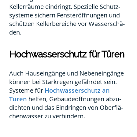
Kel­ler­räu­me ein­dringt. Spe­zi­el­le Schutz­
sys­te­me sichern Fens­ter­öff­nun­gen und
schüt­zen Kel­ler­be­rei­che vor Was­ser­schä­
den.
Hoch­was­ser­schutz für Türen
Auch Haus­ein­gän­ge und Neben­ein­gän­ge
kön­nen bei Stark­re­gen gefähr­det sein.
Sys­te­me für
Hoch­was­ser­schutz an
Türen
hel­fen, Gebäu­de­öff­nun­gen abzu­
dich­ten und das Ein­drin­gen von Ober­flä­
chen­was­ser zu ver­hin­dern.