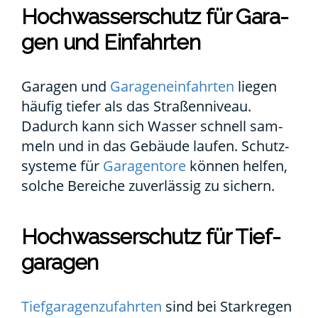
Hoch­was­ser­schutz für Gara­
gen und Ein­fahr­ten
Gara­gen und
Gara­gen­ein­fahr­ten
lie­gen
häu­fig tie­fer als das Stra­ßen­ni­veau.
Dadurch kann sich Was­ser schnell sam­
meln und in das Gebäu­de lau­fen. Schutz­
sys­te­me für
Gara­gen­to­re
kön­nen hel­fen,
sol­che Berei­che zuver­läs­sig zu sichern.
Hoch­was­ser­schutz für Tief­
ga­ra­gen
Tief­ga­ra­gen­zu­fahr­ten
sind bei Stark­re­gen