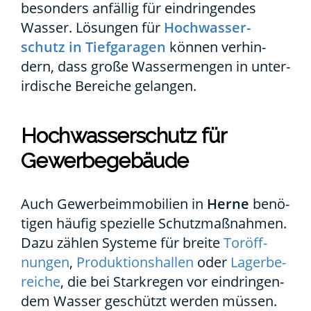
beson­ders anfäl­lig für ein­drin­gen­des
Was­ser. Lösun­gen für
Hoch­was­ser­
schutz in Tief­ga­ra­gen
kön­nen ver­hin­
dern, dass gro­ße Was­ser­men­gen in unter­
ir­di­sche Berei­che gelan­gen.
Hoch­was­ser­schutz für
Gewer­be­ge­bäu­de
Auch Gewer­be­im­mo­bi­li­en in
Her­ne
benö­
ti­gen häu­fig spe­zi­el­le Schutz­maß­nah­men.
Dazu zäh­len Sys­te­me für brei­te
Tor­öff­
nun­gen
,
Pro­duk­ti­ons­hal­len
oder
Lager­be­
rei­che
, die bei Stark­re­gen vor ein­drin­gen­
dem Was­ser geschützt wer­den müs­sen.