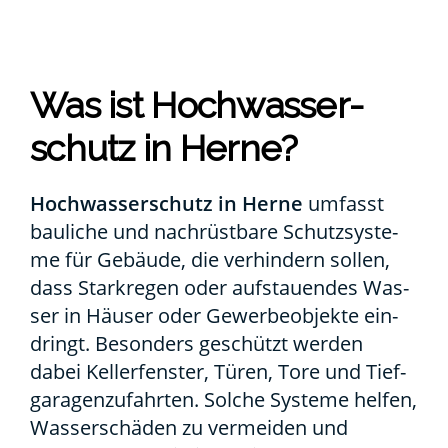
Was ist Hoch­was­ser­
schutz in Her­ne?
Hoch­was­ser­schutz in Her­ne
umfasst
bau­li­che und nach­rüst­ba­re Schutz­sys­te­
me für Gebäu­de, die ver­hin­dern sol­len,
dass Stark­re­gen oder auf­stau­en­des Was­
ser in Häu­ser oder Gewer­be­ob­jek­te ein­
dringt. Beson­ders geschützt wer­den
dabei Kel­ler­fens­ter, Türen, Tore und Tief­
ga­ra­gen­zu­fahr­ten. Sol­che Sys­te­me hel­fen,
Was­ser­schä­den zu ver­mei­den und