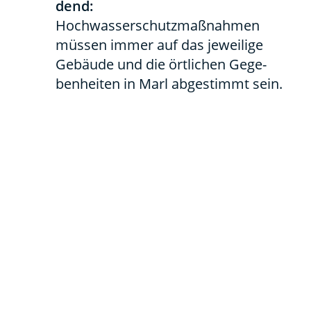
dend:
Hoch­was­ser­schutz­maß­nah­men
müs­sen immer auf das jewei­li­ge
Gebäu­de und die ört­li­chen Gege­
ben­hei­ten in Marl abge­stimmt sein.