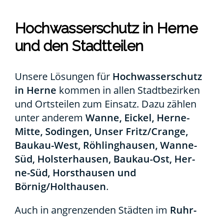
Hoch­was­ser­schutz in Her­ne
und den Stadt­tei­len
Unse­re Lösun­gen für
Hoch­was­ser­schutz
in Her­ne
kom­men in allen Stadt­be­zir­ken
und Orts­tei­len zum Ein­satz. Dazu zäh­len
unter ande­rem
Wan­ne, Eickel, Her­­ne-
Mit­­te, Sodin­gen, Unser Fritz/Crange,
Bau­­kau-West, Röh­ling­hau­sen, Wan­­ne-
Süd, Hols­ter­hau­sen, Bau­­kau-Ost, Her­­
ne-Süd, Horst­hau­sen und
Börnig/Holthausen
.
Auch in angren­zen­den Städ­ten im
Ruhr­