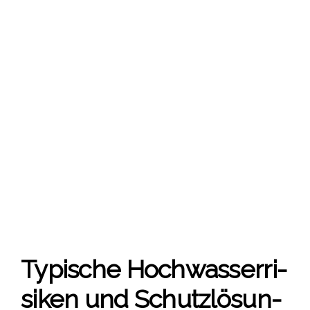
Typi­sche Hoch­was­ser­ri­
si­ken und Schutz­lö­sun­