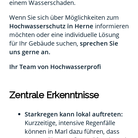
einem Was­ser­scha­den.
Wenn Sie sich über Mög­lich­kei­ten zum
Hoch­was­ser­schutz in Her­ne
infor­mie­ren
möch­ten oder eine indi­vi­du­el­le Lösung
für Ihr Gebäu­de suchen,
spre­chen Sie
uns ger­ne an.
Ihr Team von Hoch­was­ser­pro­fi
Zen­tra­le Erkennt­nis­se
Stark­re­gen kann lokal auf­tre­ten:
Kurz­zei­ti­ge, inten­si­ve Regen­fäl­le
kön­nen in Marl dazu füh­ren, dass