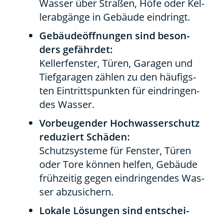
Was­ser über Stra­ßen, Höfe oder Kel­
ler­ab­gän­ge in Gebäu­de ein­dringt.
Gebäu­de­öff­nun­gen sind beson­
ders gefähr­det:
Kel­ler­fens­ter, Türen, Gara­gen und
Tief­ga­ra­gen zäh­len zu den häu­figs­
ten Ein­tritts­punk­ten für ein­drin­gen­
des Was­ser.
Vor­beu­gen­der Hoch­was­ser­schutz
redu­ziert Schä­den:
Schutz­sys­te­me für Fens­ter, Türen
oder Tore kön­nen hel­fen, Gebäu­de
früh­zei­tig gegen ein­drin­gen­des Was­
ser abzu­si­chern.
Loka­le Lösun­gen sind ent­schei­