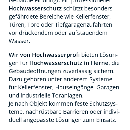
Gebäu­de ein­dringt. Ein pro­fes­sio­nel­ler
Hoch­was­ser­schutz
schützt beson­ders
gefähr­de­te Berei­che wie Kel­ler­fens­ter,
Türen, Tore oder Tief­ga­ra­gen­zu­fahr­ten
vor drü­cken­dem oder auf­stau­en­dem
Was­ser.
Wir von Hoch­was­ser­pro­fi
bie­ten Lösun­
gen für
Hoch­was­ser­schutz in Her­ne
, die
Gebäu­de­öff­nun­gen zuver­läs­sig sichern.
Dazu gehö­ren unter ande­rem Sys­te­me
für Kel­ler­fens­ter, Haus­ein­gän­ge, Gara­gen
und indus­tri­el­le Tor­an­la­gen.
Je nach Objekt kom­men fes­te Schutz­sys­
te­me, nach­rüst­ba­re Bar­rie­ren oder indi­vi­
du­ell ange­pass­te Lösun­gen zum Ein­satz.