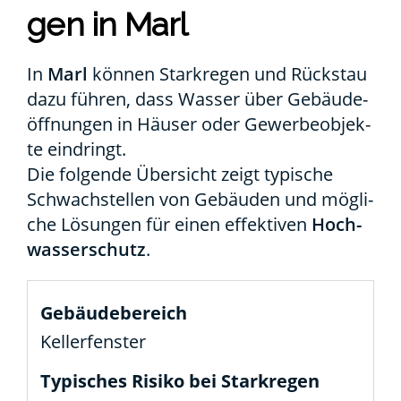
gen in Marl
In
Marl
kön­nen Stark­re­gen und Rück­stau
dazu füh­ren, dass Was­ser über Gebäu­de­
öff­nun­gen in Häu­ser oder Gewer­be­ob­jek­
te ein­dringt.
Die fol­gen­de Über­sicht zeigt typi­sche
Schwach­stel­len von Gebäu­den und mög­li­
che Lösun­gen für einen effek­ti­ven
Hoch­
was­ser­schutz
.
Kel­ler­fens­ter