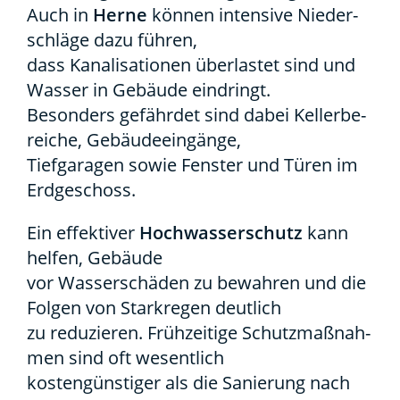
Auch in
Her­ne
kön­nen inten­si­ve Nie­der­
schlä­ge dazu füh­ren,
dass Kana­li­sa­tio­nen über­las­tet sind und
Was­ser in Gebäu­de ein­dringt.
Beson­ders gefähr­det sind dabei Kel­ler­be­
rei­che, Gebäu­de­ein­gän­ge,
Tief­ga­ra­gen sowie Fens­ter und Türen im
Erd­ge­schoss.
Ein effek­ti­ver
Hoch­was­ser­schutz
kann
hel­fen, Gebäu­de
vor Was­ser­schä­den zu bewah­ren und die
Fol­gen von Stark­re­gen deut­lich
zu redu­zie­ren. Früh­zei­ti­ge Schutz­maß­nah­
men sind oft wesent­lich
kos­ten­güns­ti­ger als die Sanie­rung nach