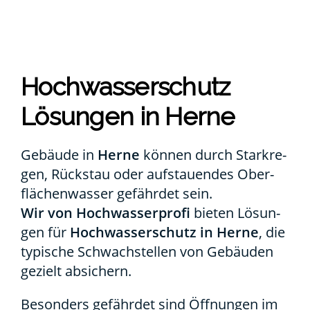
Hoch­was­ser­schutz
Lösun­gen in Her­ne
Gebäu­de in
Her­ne
kön­nen durch Stark­re­
gen, Rück­stau oder auf­stau­en­des Ober­
flä­chen­was­ser gefähr­det sein.
Wir von Hoch­was­ser­pro­fi
bie­ten Lösun­
gen für
Hoch­was­ser­schutz in Her­ne
, die
typi­sche Schwach­stel­len von Gebäu­den
gezielt absi­chern.
Beson­ders gefähr­det sind Öff­nun­gen im