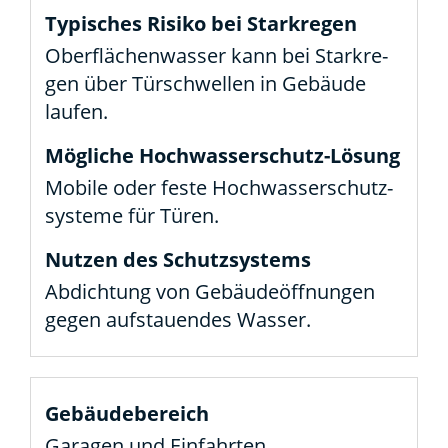
Ober­flä­chen­was­ser kann bei Stark­re­
gen über Tür­schwel­len in Gebäu­de
lau­fen.
Mobi­le oder fes­te Hoch­was­ser­schutz­
sys­te­me für Türen.
Abdich­tung von Gebäu­de­öff­nun­gen
gegen auf­stau­en­des Was­ser.
Gara­gen und Ein­fahr­ten