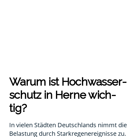
War­um ist Hoch­was­ser­
schutz in Her­ne wich­
tig?
In vie­len Städ­ten Deutsch­lands nimmt die
Belas­tung durch Stark­re­gen­er­eig­nis­se zu.