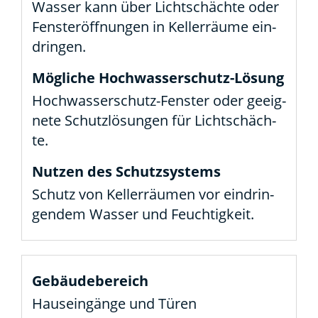
Was­ser kann über Licht­schäch­te oder
Fens­ter­öff­nun­gen in Kel­ler­räu­me ein­
drin­gen.
Hoch­­­was­­ser­­schutz-Fens­­ter oder geeig­
ne­te Schutz­lö­sun­gen für Licht­schäch­
te.
Schutz von Kel­ler­räu­men vor ein­drin­
gen­dem Was­ser und Feuch­tig­keit.
Haus­ein­gän­ge und Türen