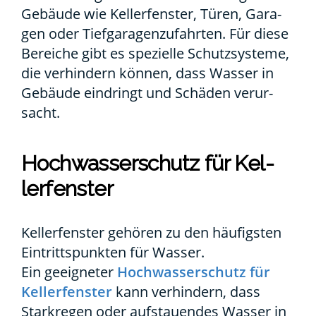
Gebäu­de wie Kel­ler­fens­ter, Türen, Gara­
gen oder Tief­ga­ra­gen­zu­fahr­ten. Für die­se
Berei­che gibt es spe­zi­el­le Schutz­sys­te­me,
die ver­hin­dern kön­nen, dass Was­ser in
Gebäu­de ein­dringt und Schä­den ver­ur­
sacht.
Hoch­was­ser­schutz für Kel­
ler­fens­ter
Kel­ler­fens­ter gehö­ren zu den häu­figs­ten
Ein­tritts­punk­ten für Was­ser.
Ein geeig­ne­ter
Hoch­was­ser­schutz für
Kel­ler­fens­ter
kann ver­hin­dern, dass
Stark­re­gen oder auf­stau­en­des Was­ser in