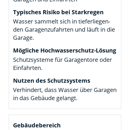
Was­ser sam­melt sich in tie­fer­lie­gen­
den Gara­gen­zu­fahr­ten und läuft in die
Gara­ge.
Schutz­sys­te­me für Gara­gen­to­re oder
Ein­fahr­ten.
Ver­hin­dert, dass Was­ser über Gara­gen
in das Gebäu­de gelangt.