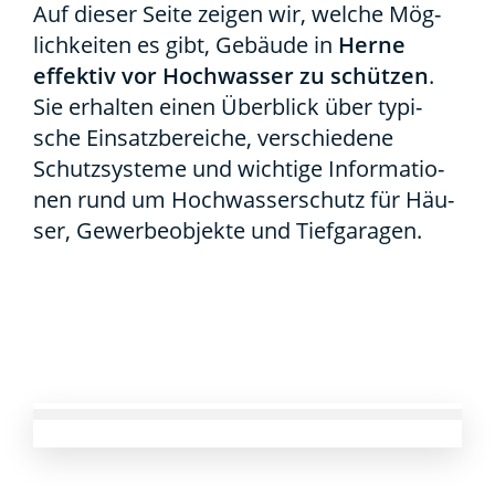
Auf die­ser Sei­te zei­gen wir, wel­che Mög­
lich­kei­ten es gibt, Gebäu­de in
Her­ne
effek­tiv vor Hoch­was­ser zu schüt­zen
.
Sie erhal­ten einen Über­blick über typi­
sche Ein­satz­be­rei­che, ver­schie­de­ne
Schutz­sys­te­me und wich­ti­ge Infor­ma­tio­
nen rund um Hoch­was­ser­schutz für Häu­
ser, Gewer­be­ob­jek­te und Tief­ga­ra­gen.