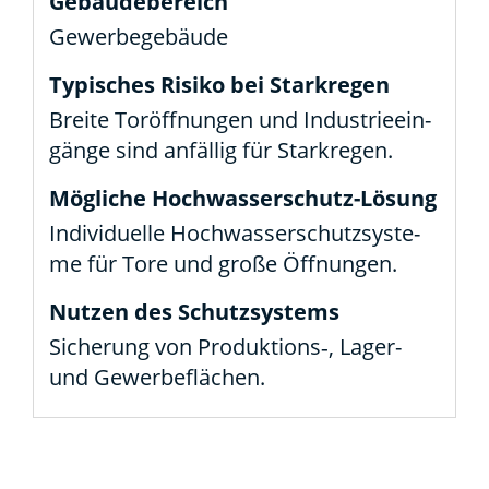
Gewer­be­ge­bäu­de
Brei­te Tor­öff­nun­gen und Indus­trie­ein­
gän­ge sind anfäl­lig für Stark­re­gen.
Indi­vi­du­el­le Hoch­was­ser­schutz­sys­te­
me für Tore und gro­ße Öff­nun­gen.
Siche­rung von Produktions‑, Lager-
und Gewer­be­flä­chen.