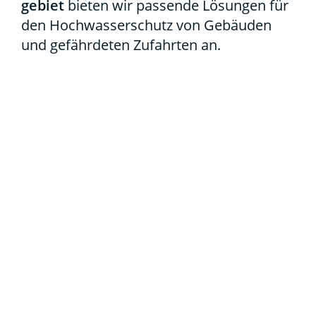
ge­biet
bie­ten wir pas­sen­de Lösun­gen für
den Hoch­was­ser­schutz von Gebäu­den
und gefähr­de­ten Zufahr­ten an.