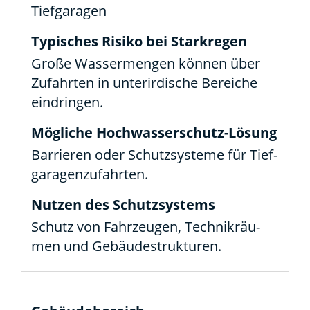
Tief­ga­ra­gen
Gro­ße Was­ser­men­gen kön­nen über
Zufahr­ten in unter­ir­di­sche Berei­che
ein­drin­gen.
Bar­rie­ren oder Schutz­sys­te­me für Tief­
ga­ra­gen­zu­fahr­ten.
Schutz von Fahr­zeu­gen, Tech­nik­räu­
men und Gebäu­de­struk­tu­ren.