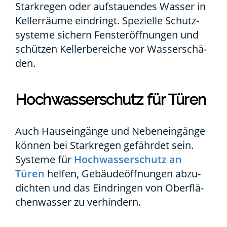
Stark­re­gen oder auf­stau­en­des Was­ser in
Kel­ler­räu­me ein­dringt. Spe­zi­el­le Schutz­
sys­te­me sichern Fens­ter­öff­nun­gen und
schüt­zen Kel­ler­be­rei­che vor Was­ser­schä­
den.
Hoch­was­ser­schutz für Türen
Auch Haus­ein­gän­ge und Neben­ein­gän­ge
kön­nen bei Stark­re­gen gefähr­det sein.
Sys­te­me für
Hoch­was­ser­schutz an
Türen
hel­fen, Gebäu­de­öff­nun­gen abzu­
dich­ten und das Ein­drin­gen von Ober­flä­
chen­was­ser zu ver­hin­dern.