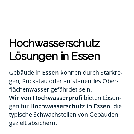
Hoch­was­ser­schutz
Lösun­gen in Essen
Gebäu­de in
Essen
kön­nen durch Stark­re­
gen, Rück­stau oder auf­stau­en­des Ober­
flä­chen­was­ser gefähr­det sein.
Wir von Hoch­was­ser­pro­fi
bie­ten Lösun­
gen für
Hoch­was­ser­schutz in Essen
, die
typi­sche Schwach­stel­len von Gebäu­den
gezielt absi­chern.