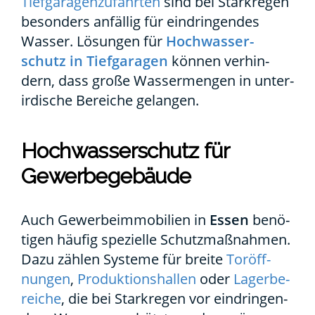
Tief­ga­ra­gen­zu­fahr­ten
sind bei Stark­re­gen
beson­ders anfäl­lig für ein­drin­gen­des
Was­ser. Lösun­gen für
Hoch­was­ser­
schutz in Tief­ga­ra­gen
kön­nen ver­hin­
dern, dass gro­ße Was­ser­men­gen in unter­
ir­di­sche Berei­che gelan­gen.
Hoch­was­ser­schutz für
Gewer­be­ge­bäu­de
Auch Gewer­be­im­mo­bi­li­en in
Essen
benö­
ti­gen häu­fig spe­zi­el­le Schutz­maß­nah­men.
Dazu zäh­len Sys­te­me für brei­te
Tor­öff­
nun­gen
,
Pro­duk­ti­ons­hal­len
oder
Lager­be­
rei­che
, die bei Stark­re­gen vor ein­drin­gen­