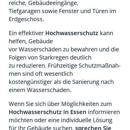
rei­che, Gebäu­de­ein­gän­ge,
Tief­ga­ra­gen sowie Fens­ter und Türen im
Erd­ge­schoss.
Ein effek­ti­ver
Hoch­was­ser­schutz
kann
hel­fen, Gebäu­de
vor Was­ser­schä­den zu bewah­ren und die
Fol­gen von Stark­re­gen deut­lich
zu redu­zie­ren. Früh­zei­ti­ge Schutz­maß­nah­
men sind oft wesent­lich
kos­ten­güns­ti­ger als die Sanie­rung nach
einem Was­ser­scha­den.
Wenn Sie sich über Mög­lich­kei­ten zum
Hoch­was­ser­schutz in Essen
infor­mie­ren
möch­ten oder eine indi­vi­du­el­le Lösung
für Ihr Gebäu­de suchen,
spre­chen Sie