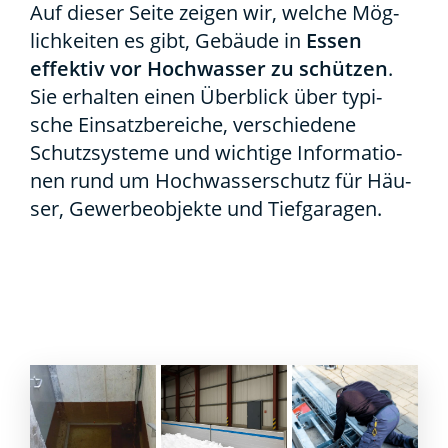
Auf die­ser Sei­te zei­gen wir, wel­che Mög­
lich­kei­ten es gibt, Gebäu­de in
Essen
effek­tiv vor Hoch­was­ser zu schüt­zen
.
Sie erhal­ten einen Über­blick über typi­
sche Ein­satz­be­rei­che, ver­schie­de­ne
Schutz­sys­te­me und wich­ti­ge Infor­ma­tio­
nen rund um Hoch­was­ser­schutz für Häu­
ser, Gewer­be­ob­jek­te und Tief­ga­ra­gen.