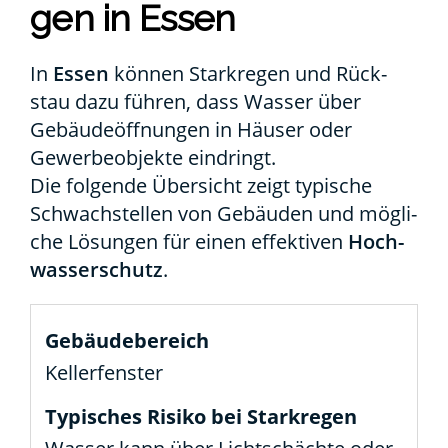
gen in Essen
In
Essen
kön­nen Stark­re­gen und Rück­
stau dazu füh­ren, dass Was­ser über
Gebäu­de­öff­nun­gen in Häu­ser oder
Gewer­be­ob­jek­te ein­dringt.
Die fol­gen­de Über­sicht zeigt typi­sche
Schwach­stel­len von Gebäu­den und mög­li­
che Lösun­gen für einen effek­ti­ven
Hoch­
was­ser­schutz
.
Kel­ler­fens­ter