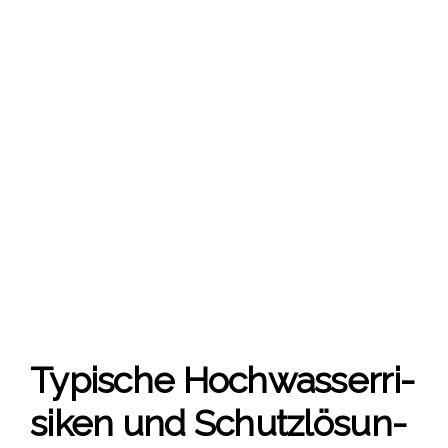
Typi­sche Hoch­was­ser­ri­
si­ken und Schutz­lö­sun­