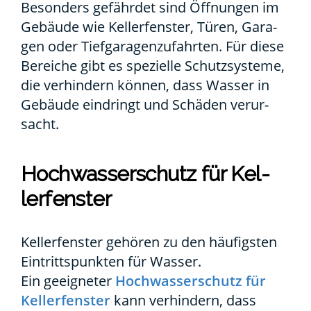
Beson­ders gefähr­det sind Öff­nun­gen im
Gebäu­de wie Kel­ler­fens­ter, Türen, Gara­
gen oder Tief­ga­ra­gen­zu­fahr­ten. Für die­se
Berei­che gibt es spe­zi­el­le Schutz­sys­te­me,
die ver­hin­dern kön­nen, dass Was­ser in
Gebäu­de ein­dringt und Schä­den ver­ur­
sacht.
Hoch­was­ser­schutz für Kel­
ler­fens­ter
Kel­ler­fens­ter gehö­ren zu den häu­figs­ten
Ein­tritts­punk­ten für Was­ser.
Ein geeig­ne­ter
Hoch­was­ser­schutz für
Kel­ler­fens­ter
kann ver­hin­dern, dass