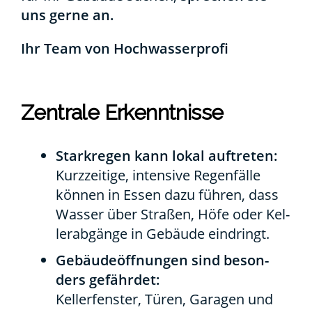
uns ger­ne an.
Ihr Team von Hoch­was­ser­pro­fi
Zen­tra­le Erkennt­nis­se
Stark­re­gen kann lokal auf­tre­ten:
Kurz­zei­ti­ge, inten­si­ve Regen­fäl­le
kön­nen in Essen dazu füh­ren, dass
Was­ser über Stra­ßen, Höfe oder Kel­
ler­ab­gän­ge in Gebäu­de ein­dringt.
Gebäu­de­öff­nun­gen sind beson­
ders gefähr­det:
Kel­ler­fens­ter, Türen, Gara­gen und