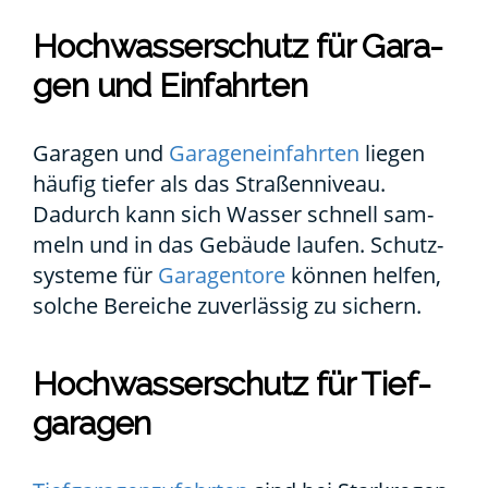
Hoch­was­ser­schutz für Gara­
gen und Ein­fahr­ten
Gara­gen und
Gara­gen­ein­fahr­ten
lie­gen
häu­fig tie­fer als das Stra­ßen­ni­veau.
Dadurch kann sich Was­ser schnell sam­
meln und in das Gebäu­de lau­fen. Schutz­
sys­te­me für
Gara­gen­to­re
kön­nen hel­fen,
sol­che Berei­che zuver­läs­sig zu sichern.
Hoch­was­ser­schutz für Tief­
ga­ra­gen