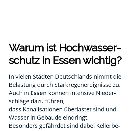
War­um ist Hoch­was­ser­
schutz in Essen wich­tig?
In vie­len Städ­ten Deutsch­lands nimmt die
Belas­tung durch Stark­re­gen­er­eig­nis­se zu.
Auch in
Essen
kön­nen inten­si­ve Nie­der­
schlä­ge dazu füh­ren,
dass Kana­li­sa­tio­nen über­las­tet sind und
Was­ser in Gebäu­de ein­dringt.
Beson­ders gefähr­det sind dabei Kel­ler­be­