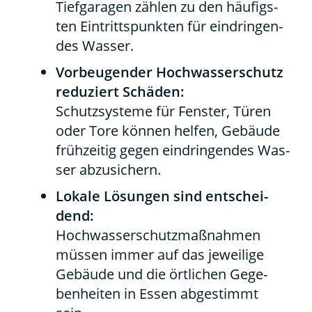
Tief­ga­ra­gen zäh­len zu den häu­figs­
ten Ein­tritts­punk­ten für ein­drin­gen­
des Was­ser.
Vor­beu­gen­der Hoch­was­ser­schutz
redu­ziert Schä­den:
Schutz­sys­te­me für Fens­ter, Türen
oder Tore kön­nen hel­fen, Gebäu­de
früh­zei­tig gegen ein­drin­gen­des Was­
ser abzu­si­chern.
Loka­le Lösun­gen sind ent­schei­
dend:
Hoch­was­ser­schutz­maß­nah­men
müs­sen immer auf das jewei­li­ge
Gebäu­de und die ört­li­chen Gege­
ben­hei­ten in Essen abge­stimmt