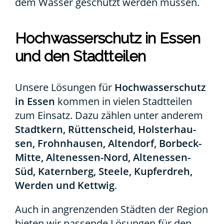
dem Was­ser geschützt wer­den müs­sen.
Hoch­was­ser­schutz in Essen
und den Stadt­tei­len
Unse­re Lösun­gen für
Hoch­was­ser­schutz
in Essen
kom­men in vie­len Stadt­tei­len
zum Ein­satz. Dazu zäh­len unter ande­rem
Stadt­kern, Rüt­ten­scheid, Hols­ter­hau­
sen, Frohn­hau­sen, Alten­dorf, Bor­­beck-
Mit­­te, Alten­es­­sen-Nord, Alten­es­­sen-
Süd, Katern­berg, Ste­e­le, Kup­fer­dreh,
Wer­den und Kett­wig
.
Auch in angren­zen­den Städ­ten der Regi­on
bie­ten wir pas­sen­de Lösun­gen für den