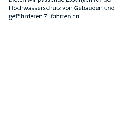
Hoch­was­ser­schutz von Gebäu­den und
gefähr­de­ten Zufahr­ten an.