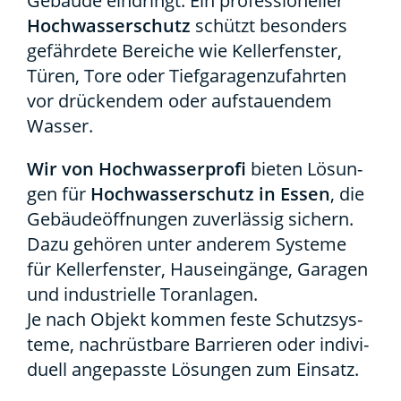
Gebäu­de ein­dringt. Ein pro­fes­sio­nel­ler
Hoch­was­ser­schutz
schützt beson­ders
gefähr­de­te Berei­che wie Kel­ler­fens­ter,
Türen, Tore oder Tief­ga­ra­gen­zu­fahr­ten
vor drü­cken­dem oder auf­stau­en­dem
Was­ser.
Wir von Hoch­was­ser­pro­fi
bie­ten Lösun­
gen für
Hoch­was­ser­schutz in Essen
, die
Gebäu­de­öff­nun­gen zuver­läs­sig sichern.
Dazu gehö­ren unter ande­rem Sys­te­me
für Kel­ler­fens­ter, Haus­ein­gän­ge, Gara­gen
und indus­tri­el­le Tor­an­la­gen.
Je nach Objekt kom­men fes­te Schutz­sys­
te­me, nach­rüst­ba­re Bar­rie­ren oder indi­vi­
du­ell ange­pass­te Lösun­gen zum Ein­satz.