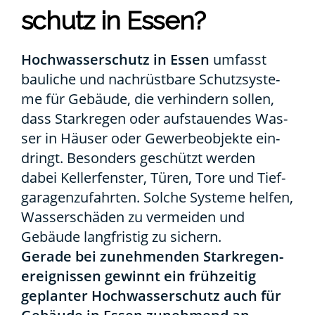
schutz in Essen?
Hoch­was­ser­schutz in Essen
umfasst
bau­li­che und nach­rüst­ba­re Schutz­sys­te­
me für Gebäu­de, die ver­hin­dern sol­len,
dass Stark­re­gen oder auf­stau­en­des Was­
ser in Häu­ser oder Gewer­be­ob­jek­te ein­
dringt. Beson­ders geschützt wer­den
dabei Kel­ler­fens­ter, Türen, Tore und Tief­
ga­ra­gen­zu­fahr­ten. Sol­che Sys­te­me hel­fen,
Was­ser­schä­den zu ver­mei­den und
Gebäu­de lang­fris­tig zu sichern.
Gera­de bei zuneh­men­den Stark­re­gen­
er­eig­nis­sen gewinnt ein früh­zei­tig
geplan­ter Hoch­was­ser­schutz auch für