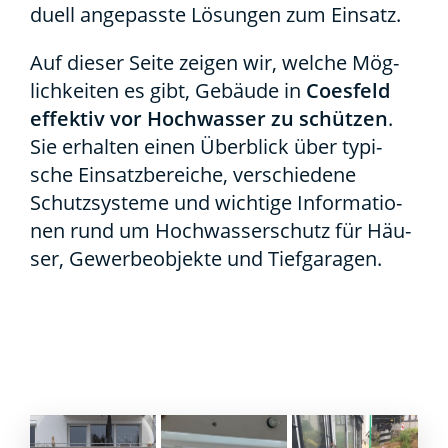
du­ell ange­pass­te Lösun­gen zum Ein­satz.
Auf die­ser Sei­te zei­gen wir, wel­che Mög­
lich­kei­ten es gibt, Gebäu­de in
Coes­feld
effek­tiv vor Hoch­was­ser zu schüt­zen
.
Sie erhal­ten einen Über­blick über typi­
sche Ein­satz­be­rei­che, ver­schie­de­ne
Schutz­sys­te­me und wich­ti­ge Infor­ma­tio­
nen rund um Hoch­was­ser­schutz für Häu­
ser, Gewer­be­ob­jek­te und Tief­ga­ra­gen.