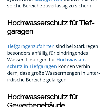
sol­che Berei­che zuver­läs­sig zu sichern.
Hoch­was­ser­schutz für Tief­
ga­ra­gen
Tief­ga­ra­gen­zu­fahr­ten
sind bei Stark­re­gen
beson­ders anfäl­lig für ein­drin­gen­des
Was­ser. Lösun­gen für
Hoch­was­ser­
schutz in Tief­ga­ra­gen
kön­nen ver­hin­
dern, dass gro­ße Was­ser­men­gen in unter­
ir­di­sche Berei­che gelan­gen.
Hoch­was­ser­schutz für
Gewer­be­ge­bäu­de