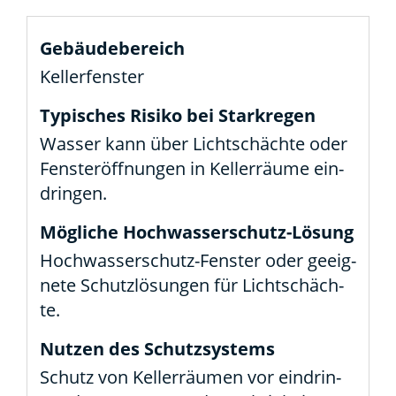
Kel­ler­fens­ter
Was­ser kann über Licht­schäch­te oder
Fens­ter­öff­nun­gen in Kel­ler­räu­me ein­
drin­gen.
Hoch­­­was­­ser­­schutz-Fens­­ter oder geeig­
ne­te Schutz­lö­sun­gen für Licht­schäch­
te.
Schutz von Kel­ler­räu­men vor ein­drin­