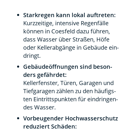
Stark­re­gen kann lokal auf­tre­ten:
Kurz­zei­ti­ge, inten­si­ve Regen­fäl­le
kön­nen in Coes­feld dazu füh­ren,
dass Was­ser über Stra­ßen, Höfe
oder Kel­ler­ab­gän­ge in Gebäu­de ein­
dringt.
Gebäu­de­öff­nun­gen sind beson­
ders gefähr­det:
Kel­ler­fens­ter, Türen, Gara­gen und
Tief­ga­ra­gen zäh­len zu den häu­figs­
ten Ein­tritts­punk­ten für ein­drin­gen­
des Was­ser.
Vor­beu­gen­der Hoch­was­ser­schutz
redu­ziert Schä­den: