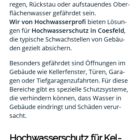
re­gen, Rück­stau oder auf­stau­en­des Ober­
flä­chen­was­ser gefähr­det sein.
Wir von Hoch­was­ser­pro­fi
bie­ten Lösun­
gen für
Hoch­was­ser­schutz in Coes­feld
,
die typi­sche Schwach­stel­len von Gebäu­
den gezielt absi­chern.
Beson­ders gefähr­det sind Öff­nun­gen im
Gebäu­de wie Kel­ler­fens­ter, Türen, Gara­
gen oder Tief­ga­ra­gen­zu­fahr­ten. Für die­se
Berei­che gibt es spe­zi­el­le Schutz­sys­te­me,
die ver­hin­dern kön­nen, dass Was­ser in
Gebäu­de ein­dringt und Schä­den ver­ur­
sacht.
Hoch­was­ser­schutz für Kel­