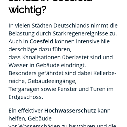
wich­tig?
In vie­len Städ­ten Deutsch­lands nimmt die
Belas­tung durch Stark­re­gen­er­eig­nis­se zu.
Auch in
Coes­feld
kön­nen inten­si­ve Nie­
der­schlä­ge dazu füh­ren,
dass Kana­li­sa­tio­nen über­las­tet sind und
Was­ser in Gebäu­de ein­dringt.
Beson­ders gefähr­det sind dabei Kel­ler­be­
rei­che, Gebäu­de­ein­gän­ge,
Tief­ga­ra­gen sowie Fens­ter und Türen im
Erd­ge­schoss.
Ein effek­ti­ver
Hoch­was­ser­schutz
kann
hel­fen, Gebäu­de
vor Was­ser­schä­den zu bewah­ren und die