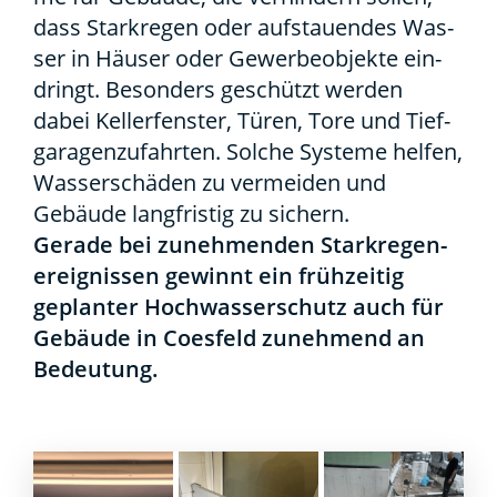
dass Stark­re­gen oder auf­stau­en­des Was­
ser in Häu­ser oder Gewer­be­ob­jek­te ein­
dringt. Beson­ders geschützt wer­den
dabei Kel­ler­fens­ter, Türen, Tore und Tief­
ga­ra­gen­zu­fahr­ten. Sol­che Sys­te­me hel­fen,
Was­ser­schä­den zu ver­mei­den und
Gebäu­de lang­fris­tig zu sichern.
Gera­de bei zuneh­men­den Stark­re­gen­
er­eig­nis­sen gewinnt ein früh­zei­tig
geplan­ter Hoch­was­ser­schutz auch für
Gebäu­de in Coes­feld zuneh­mend an
Bedeu­tung.