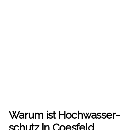
War­um ist Hoch­was­ser­
schutz in Coes­feld