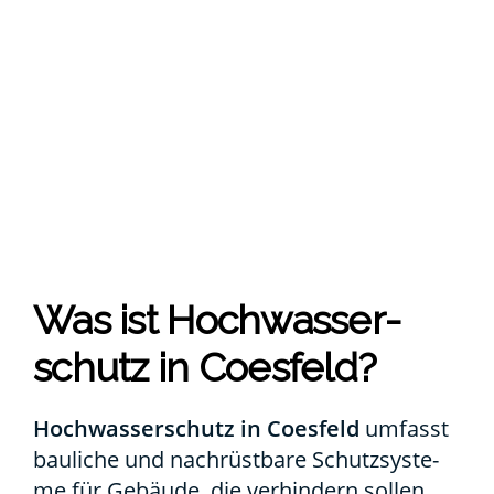
Was ist Hoch­was­ser­
schutz in Coes­feld?
Hoch­was­ser­schutz in Coes­feld
umfasst
bau­li­che und nach­rüst­ba­re Schutz­sys­te­
me für Gebäu­de, die ver­hin­dern sol­len,