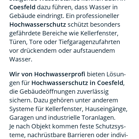
Coes­feld
dazu füh­ren, dass Was­ser in
Gebäu­de ein­dringt. Ein pro­fes­sio­nel­ler
Hoch­was­ser­schutz
schützt beson­ders
gefähr­de­te Berei­che wie Kel­ler­fens­ter,
Türen, Tore oder Tief­ga­ra­gen­zu­fahr­ten
vor drü­cken­dem oder auf­stau­en­dem
Was­ser.
Wir von Hoch­was­ser­pro­fi
bie­ten Lösun­
gen für
Hoch­was­ser­schutz in Coes­feld
,
die Gebäu­de­öff­nun­gen zuver­läs­sig
sichern. Dazu gehö­ren unter ande­rem
Sys­te­me für Kel­ler­fens­ter, Haus­ein­gän­ge,
Gara­gen und indus­tri­el­le Tor­an­la­gen.
Je nach Objekt kom­men fes­te Schutz­sys­
te­me, nach­rüst­ba­re Bar­rie­ren oder indi­vi­