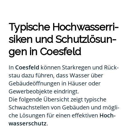
Typi­sche Hoch­was­ser­ri­
si­ken und Schutz­lö­sun­
gen in Coes­feld
In
Coes­feld
kön­nen Stark­re­gen und Rück­
stau dazu füh­ren, dass Was­ser über
Gebäu­de­öff­nun­gen in Häu­ser oder
Gewer­be­ob­jek­te ein­dringt.
Die fol­gen­de Über­sicht zeigt typi­sche
Schwach­stel­len von Gebäu­den und mög­li­
che Lösun­gen für einen effek­ti­ven
Hoch­
was­ser­schutz
.