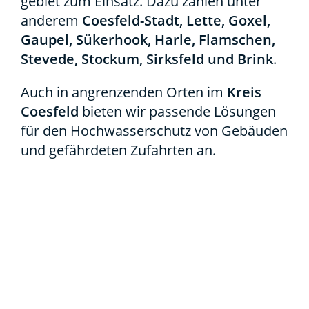
ge­biet zum Ein­satz. Dazu zäh­len unter
ande­rem
Coes­­feld-Stadt, Let­te, Goxel,
Gau­pel, Süker­hook, Har­le, Flam­schen,
Ste­ve­de, Sto­ckum, Sirks­feld und Brink
.
Auch in angren­zen­den Orten im
Kreis
Coes­feld
bie­ten wir pas­sen­de Lösun­gen
für den Hoch­was­ser­schutz von Gebäu­den
und gefähr­de­ten Zufahr­ten an.