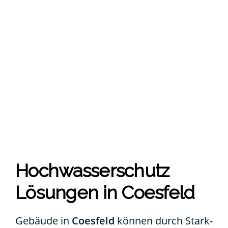
Hoch­was­ser­schutz
Lösun­gen in Coes­feld
Gebäu­de in
Coes­feld
kön­nen durch Stark­