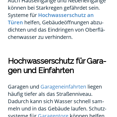
Auch Haus­ein­gän­ge und Neben­ein­gän­ge
kön­nen bei Stark­re­gen gefähr­det sein.
Sys­te­me für
Hoch­was­ser­schutz an
Türen
hel­fen, Gebäu­de­öff­nun­gen abzu­
dich­ten und das Ein­drin­gen von Ober­flä­
chen­was­ser zu ver­hin­dern.
Hoch­was­ser­schutz für Gara­
gen und Ein­fahr­ten
Gara­gen und
Gara­gen­ein­fahr­ten
lie­gen
häu­fig tie­fer als das Stra­ßen­ni­veau.
Dadurch kann sich Was­ser schnell sam­
meln und in das Gebäu­de lau­fen. Schutz­
sys­te­me für
Gara­gen­to­re
kön­nen hel­fen,