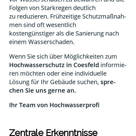
Fol­gen von Stark­re­gen deut­lich
zu redu­zie­ren. Früh­zei­ti­ge Schutz­maß­nah­
men sind oft wesent­lich
kos­ten­güns­ti­ger als die Sanie­rung nach
einem Was­ser­scha­den.
Wenn Sie sich über Mög­lich­kei­ten zum
Hoch­was­ser­schutz in Coes­feld
infor­mie­
ren möch­ten oder eine indi­vi­du­el­le
Lösung für Ihr Gebäu­de suchen,
spre­
chen Sie uns ger­ne an.
Ihr Team von Hoch­was­ser­pro­fi
Zen­tra­le Erkennt­nis­se