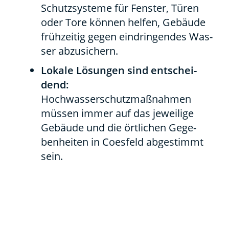
Schutz­sys­te­me für Fens­ter, Türen
oder Tore kön­nen hel­fen, Gebäu­de
früh­zei­tig gegen ein­drin­gen­des Was­
ser abzu­si­chern.
Loka­le Lösun­gen sind ent­schei­
dend:
Hoch­was­ser­schutz­maß­nah­men
müs­sen immer auf das jewei­li­ge
Gebäu­de und die ört­li­chen Gege­
ben­hei­ten in Coes­feld abge­stimmt
sein.