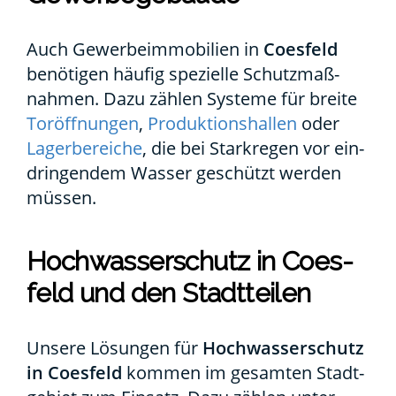
Auch Gewer­be­im­mo­bi­li­en in
Coes­feld
benö­ti­gen häu­fig spe­zi­el­le Schutz­maß­
nah­men. Dazu zäh­len Sys­te­me für brei­te
Tor­öff­nun­gen
,
Pro­duk­ti­ons­hal­len
oder
Lager­be­rei­che
, die bei Stark­re­gen vor ein­
drin­gen­dem Was­ser geschützt wer­den
müs­sen.
Hoch­was­ser­schutz in Coes­
feld und den Stadt­tei­len
Unse­re Lösun­gen für
Hoch­was­ser­schutz
in Coes­feld
kom­men im gesam­ten Stadt­