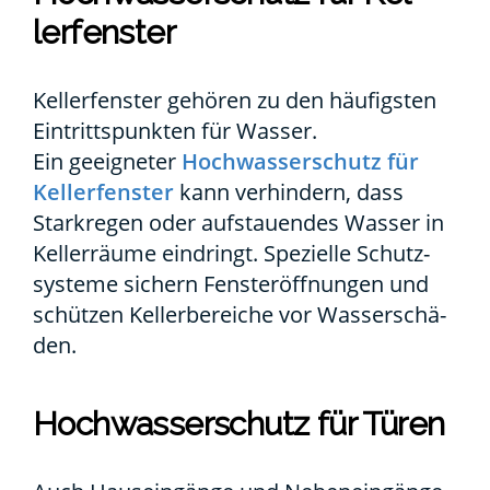
ler­fens­ter
Kel­ler­fens­ter gehö­ren zu den häu­figs­ten
Ein­tritts­punk­ten für Was­ser.
Ein geeig­ne­ter
Hoch­was­ser­schutz für
Kel­ler­fens­ter
kann ver­hin­dern, dass
Stark­re­gen oder auf­stau­en­des Was­ser in
Kel­ler­räu­me ein­dringt. Spe­zi­el­le Schutz­
sys­te­me sichern Fens­ter­öff­nun­gen und
schüt­zen Kel­ler­be­rei­che vor Was­ser­schä­
den.
Hoch­was­ser­schutz für Türen