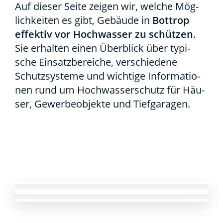
Auf die­ser Sei­te zei­gen wir, wel­che Mög­
lich­kei­ten es gibt, Gebäu­de in
Bot­trop
effek­tiv vor Hoch­was­ser zu schüt­zen
.
Sie erhal­ten einen Über­blick über typi­
sche Ein­satz­be­rei­che, ver­schie­de­ne
Schutz­sys­te­me und wich­ti­ge Infor­ma­tio­
nen rund um Hoch­was­ser­schutz für Häu­
ser, Gewer­be­ob­jek­te und Tief­ga­ra­gen.