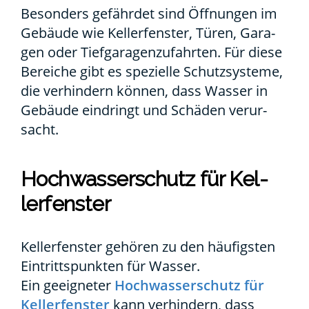
Beson­ders gefähr­det sind Öff­nun­gen im
Gebäu­de wie Kel­ler­fens­ter, Türen, Gara­
gen oder Tief­ga­ra­gen­zu­fahr­ten. Für die­se
Berei­che gibt es spe­zi­el­le Schutz­sys­te­me,
die ver­hin­dern kön­nen, dass Was­ser in
Gebäu­de ein­dringt und Schä­den ver­ur­
sacht.
Hoch­was­ser­schutz für Kel­
ler­fens­ter
Kel­ler­fens­ter gehö­ren zu den häu­figs­ten
Ein­tritts­punk­ten für Was­ser.
Ein geeig­ne­ter
Hoch­was­ser­schutz für
Kel­ler­fens­ter
kann ver­hin­dern, dass