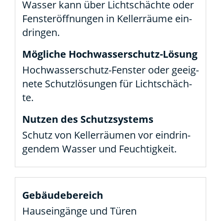
Was­ser kann über Licht­schäch­te oder
Fens­ter­öff­nun­gen in Kel­ler­räu­me ein­
drin­gen.
Hoch­­­was­­ser­­schutz-Fens­­ter oder geeig­
ne­te Schutz­lö­sun­gen für Licht­schäch­
te.
Schutz von Kel­ler­räu­men vor ein­drin­
gen­dem Was­ser und Feuch­tig­keit.
Haus­ein­gän­ge und Türen