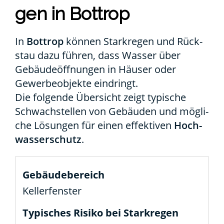
gen in Bot­trop
In
Bot­trop
kön­nen Stark­re­gen und Rück­
stau dazu füh­ren, dass Was­ser über
Gebäu­de­öff­nun­gen in Häu­ser oder
Gewer­be­ob­jek­te ein­dringt.
Die fol­gen­de Über­sicht zeigt typi­sche
Schwach­stel­len von Gebäu­den und mög­li­
che Lösun­gen für einen effek­ti­ven
Hoch­
was­ser­schutz
.
Kel­ler­fens­ter