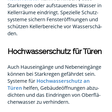
Stark­re­gen oder auf­stau­en­des Was­ser in
Kel­ler­räu­me ein­dringt. Spe­zi­el­le Schutz­
sys­te­me sichern Fens­ter­öff­nun­gen und
schüt­zen Kel­ler­be­rei­che vor Was­ser­schä­
den.
Hoch­was­ser­schutz für Türen
Auch Haus­ein­gän­ge und Neben­ein­gän­ge
kön­nen bei Stark­re­gen gefähr­det sein.
Sys­te­me für
Hoch­was­ser­schutz an
Türen
hel­fen, Gebäu­de­öff­nun­gen abzu­
dich­ten und das Ein­drin­gen von Ober­flä­
chen­was­ser zu ver­hin­dern.