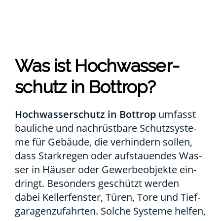
Was ist Hoch­was­ser­
schutz in Bot­trop?
Hoch­was­ser­schutz in Bot­trop
umfasst
bau­li­che und nach­rüst­ba­re Schutz­sys­te­
me für Gebäu­de, die ver­hin­dern sol­len,
dass Stark­re­gen oder auf­stau­en­des Was­
ser in Häu­ser oder Gewer­be­ob­jek­te ein­
dringt. Beson­ders geschützt wer­den
dabei Kel­ler­fens­ter, Türen, Tore und Tief­
ga­ra­gen­zu­fahr­ten. Sol­che Sys­te­me hel­fen,