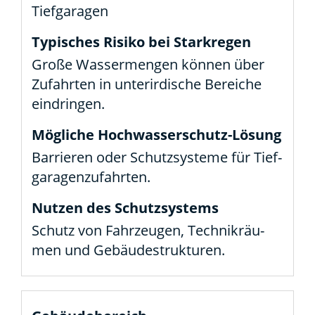
Tief­ga­ra­gen
Gro­ße Was­ser­men­gen kön­nen über
Zufahr­ten in unter­ir­di­sche Berei­che
ein­drin­gen.
Bar­rie­ren oder Schutz­sys­te­me für Tief­
ga­ra­gen­zu­fahr­ten.
Schutz von Fahr­zeu­gen, Tech­nik­räu­
men und Gebäu­de­struk­tu­ren.