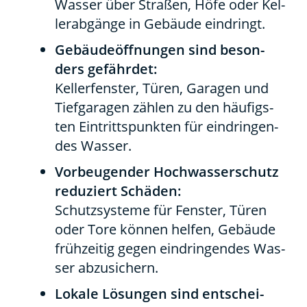
Was­ser über Stra­ßen, Höfe oder Kel­
ler­ab­gän­ge in Gebäu­de ein­dringt.
Gebäu­de­öff­nun­gen sind beson­
ders gefähr­det:
Kel­ler­fens­ter, Türen, Gara­gen und
Tief­ga­ra­gen zäh­len zu den häu­figs­
ten Ein­tritts­punk­ten für ein­drin­gen­
des Was­ser.
Vor­beu­gen­der Hoch­was­ser­schutz
redu­ziert Schä­den:
Schutz­sys­te­me für Fens­ter, Türen
oder Tore kön­nen hel­fen, Gebäu­de
früh­zei­tig gegen ein­drin­gen­des Was­
ser abzu­si­chern.
Loka­le Lösun­gen sind ent­schei­