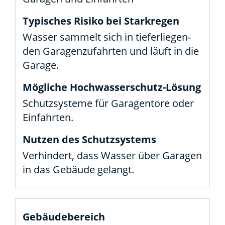
Was­ser sam­melt sich in tie­fer­lie­gen­
den Gara­gen­zu­fahr­ten und läuft in die
Gara­ge.
Schutz­sys­te­me für Gara­gen­to­re oder
Ein­fahr­ten.
Ver­hin­dert, dass Was­ser über Gara­gen
in das Gebäu­de gelangt.