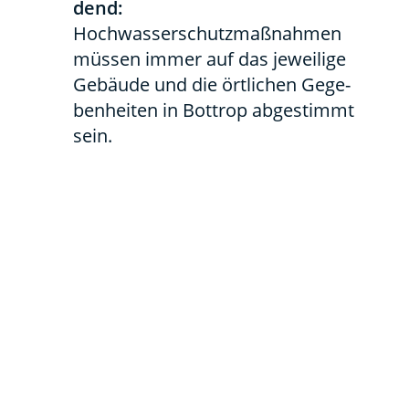
dend:
Hoch­was­ser­schutz­maß­nah­men
müs­sen immer auf das jewei­li­ge
Gebäu­de und die ört­li­chen Gege­
ben­hei­ten in Bot­trop abge­stimmt
sein.