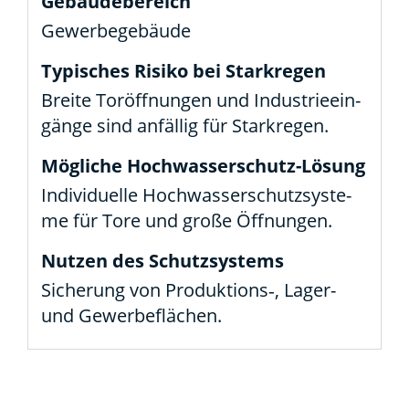
Gewer­be­ge­bäu­de
Brei­te Tor­öff­nun­gen und Indus­trie­ein­
gän­ge sind anfäl­lig für Stark­re­gen.
Indi­vi­du­el­le Hoch­was­ser­schutz­sys­te­
me für Tore und gro­ße Öff­nun­gen.
Siche­rung von Produktions‑, Lager-
und Gewer­be­flä­chen.