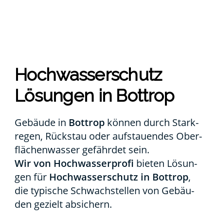
Hoch­was­ser­schutz
Lösun­gen in Bot­trop
Gebäu­de in
Bot­trop
kön­nen durch Stark­
re­gen, Rück­stau oder auf­stau­en­des Ober­
flä­chen­was­ser gefähr­det sein.
Wir von Hoch­was­ser­pro­fi
bie­ten Lösun­
gen für
Hoch­was­ser­schutz in Bot­trop
,
die typi­sche Schwach­stel­len von Gebäu­
den gezielt absi­chern.