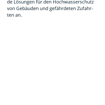
de Lösun­gen für den Hoch­was­ser­schutz
von Gebäu­den und gefähr­de­ten Zufahr­
ten an.