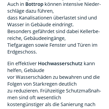
Auch in
Bot­trop
kön­nen inten­si­ve Nie­der­
schlä­ge dazu füh­ren,
dass Kana­li­sa­tio­nen über­las­tet sind und
Was­ser in Gebäu­de ein­dringt.
Beson­ders gefähr­det sind dabei Kel­ler­be­
rei­che, Gebäu­de­ein­gän­ge,
Tief­ga­ra­gen sowie Fens­ter und Türen im
Erd­ge­schoss.
Ein effek­ti­ver
Hoch­was­ser­schutz
kann
hel­fen, Gebäu­de
vor Was­ser­schä­den zu bewah­ren und die
Fol­gen von Stark­re­gen deut­lich
zu redu­zie­ren. Früh­zei­ti­ge Schutz­maß­nah­
men sind oft wesent­lich
kos­ten­güns­ti­ger als die Sanie­rung nach