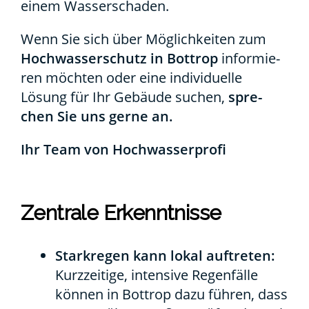
einem Was­ser­scha­den.
Wenn Sie sich über Mög­lich­kei­ten zum
Hoch­was­ser­schutz in Bot­trop
infor­mie­
ren möch­ten oder eine indi­vi­du­el­le
Lösung für Ihr Gebäu­de suchen,
spre­
chen Sie uns ger­ne an.
Ihr Team von Hoch­was­ser­pro­fi
Zen­tra­le Erkennt­nis­se
Stark­re­gen kann lokal auf­tre­ten:
Kurz­zei­ti­ge, inten­si­ve Regen­fäl­le
kön­nen in Bot­trop dazu füh­ren, dass