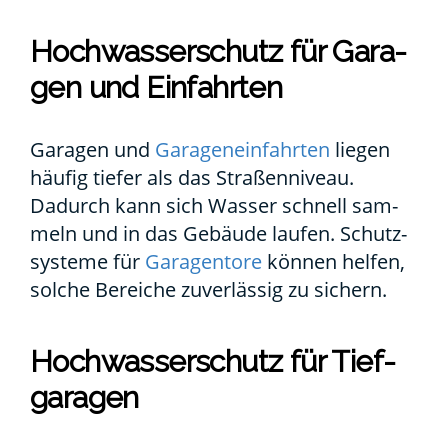
Hoch­was­ser­schutz für Gara­
gen und Ein­fahr­ten
Gara­gen und
Gara­gen­ein­fahr­ten
lie­gen
häu­fig tie­fer als das Stra­ßen­ni­veau.
Dadurch kann sich Was­ser schnell sam­
meln und in das Gebäu­de lau­fen. Schutz­
sys­te­me für
Gara­gen­to­re
kön­nen hel­fen,
sol­che Berei­che zuver­läs­sig zu sichern.
Hoch­was­ser­schutz für Tief­
ga­ra­gen