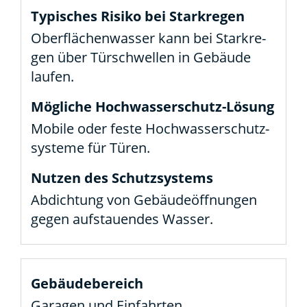
Ober­flä­chen­was­ser kann bei Stark­re­
gen über Tür­schwel­len in Gebäu­de
lau­fen.
Mobi­le oder fes­te Hoch­was­ser­schutz­
sys­te­me für Türen.
Abdich­tung von Gebäu­de­öff­nun­gen
gegen auf­stau­en­des Was­ser.
Gara­gen und Ein­fahr­ten