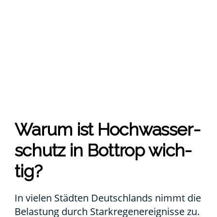
War­um ist Hoch­was­ser­
schutz in Bot­trop wich­
tig?
In vie­len Städ­ten Deutsch­lands nimmt die
Belas­tung durch Stark­re­gen­er­eig­nis­se zu.