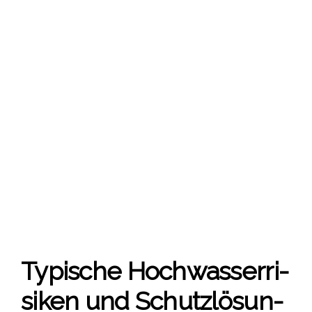
Typi­sche Hoch­was­ser­ri­
si­ken und Schutz­lö­sun­