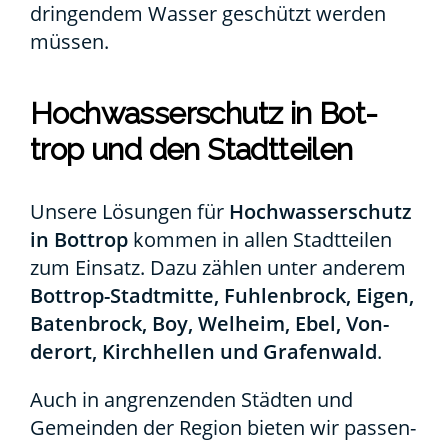
drin­gen­dem Was­ser geschützt wer­den
müs­sen.
Hoch­was­ser­schutz in Bot­
trop und den Stadt­tei­len
Unse­re Lösun­gen für
Hoch­was­ser­schutz
in Bot­trop
kom­men in allen Stadt­tei­len
zum Ein­satz. Dazu zäh­len unter ande­rem
Bot­­trop-Stadt­­­mi­t­­te, Fuh­len­b­rock, Eigen,
Baten­b­rock, Boy, Wel­heim, Ebel, Von­
der­ort, Kirch­hel­len und Gra­fen­wald
.
Auch in angren­zen­den Städ­ten und
Gemein­den der Regi­on bie­ten wir pas­sen­