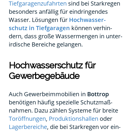
Tief­ga­ra­gen­zu­fahr­ten
sind bei Stark­re­gen
beson­ders anfäl­lig für ein­drin­gen­des
Was­ser. Lösun­gen für
Hoch­was­ser­
schutz in Tief­ga­ra­gen
kön­nen ver­hin­
dern, dass gro­ße Was­ser­men­gen in unter­
ir­di­sche Berei­che gelan­gen.
Hoch­was­ser­schutz für
Gewer­be­ge­bäu­de
Auch Gewer­be­im­mo­bi­li­en in
Bot­trop
benö­ti­gen häu­fig spe­zi­el­le Schutz­maß­
nah­men. Dazu zäh­len Sys­te­me für brei­te
Tor­öff­nun­gen
,
Pro­duk­ti­ons­hal­len
oder
Lager­be­rei­che
, die bei Stark­re­gen vor ein­