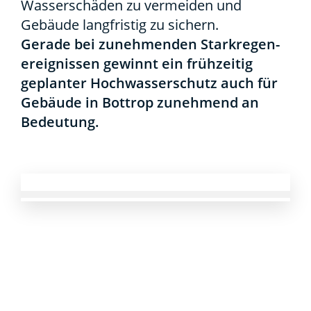
Was­ser­schä­den zu ver­mei­den und
Gebäu­de lang­fris­tig zu sichern.
Gera­de bei zuneh­men­den Stark­re­gen­
er­eig­nis­sen gewinnt ein früh­zei­tig
geplan­ter Hoch­was­ser­schutz auch für
Gebäu­de in Bot­trop zuneh­mend an
Bedeu­tung.