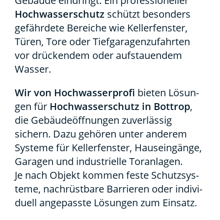
Gebäu­de ein­dringt. Ein pro­fes­sio­nel­ler
Hoch­was­ser­schutz
schützt beson­ders
gefähr­de­te Berei­che wie Kel­ler­fens­ter,
Türen, Tore oder Tief­ga­ra­gen­zu­fahr­ten
vor drü­cken­dem oder auf­stau­en­dem
Was­ser.
Wir von Hoch­was­ser­pro­fi
bie­ten Lösun­
gen für
Hoch­was­ser­schutz in Bot­trop
,
die Gebäu­de­öff­nun­gen zuver­läs­sig
sichern. Dazu gehö­ren unter ande­rem
Sys­te­me für Kel­ler­fens­ter, Haus­ein­gän­ge,
Gara­gen und indus­tri­el­le Tor­an­la­gen.
Je nach Objekt kom­men fes­te Schutz­sys­
te­me, nach­rüst­ba­re Bar­rie­ren oder indi­vi­
du­ell ange­pass­te Lösun­gen zum Ein­satz.